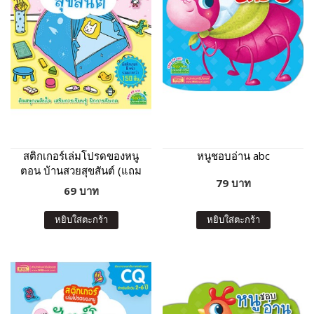
สติกเกอร์เล่มโปรดของหนู
หนูชอบอ่าน abc
ตอน บ้านสวยสุขสันต์ (แถม
79 บาท
ฟรี! สติกเกอร์กว่า 150 ชิ้น)
69 บาท
หยิบใส่ตะกร้า
หยิบใส่ตะกร้า