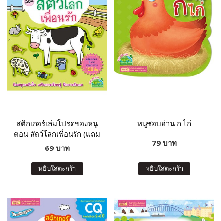
สติกเกอร์เล่มโปรดของหนู
หนูชอบอ่าน ก ไก่
ตอน สัตว์โลกเพื่อนรัก (แถม
79 บาท
ฟรี! สติกเกอร์กว่า 150 ชิ้น)
69 บาท
หยิบใส่ตะกร้า
หยิบใส่ตะกร้า