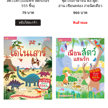
สัตว์โลก (แถมฟรี! สติกเกอร์
ชุด เก่งภาษาจีน ฟัง-พูด-
555 ชิ้น)
อ่าน-เขียนคล่อง ง่ายนิดเดียว
79 บาท
900 บาท
หยิบใส่ตะกร้า
สินค้าหมด