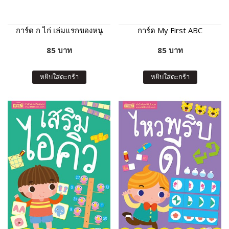
การ์ด ก ไก่ เล่มแรกของหนู
การ์ด My First ABC
85 บาท
85 บาท
หยิบใส่ตะกร้า
หยิบใส่ตะกร้า