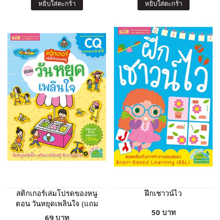
หยิบใส่ตะกร้า
หยิบใส่ตะกร้า
สติกเกอร์เล่มโปรดของหนู
ฝึกเชาวน์ไว
ตอน วันหยุดเพลินใจ (แถม
50 บาท
ฟรี! สติกเกอร์กว่า 150 ชิ้น)
69 บาท