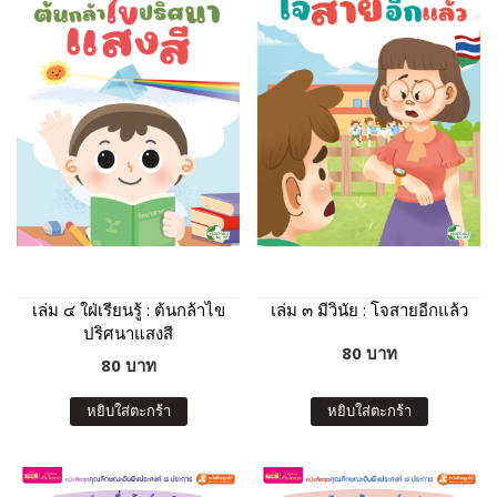
เล่ม ๔ ใฝ่เรียนรู้ : ต้นกล้าไข
เล่ม ๓ มีวินัย : โจสายอีกแล้ว
ปริศนาแสงสี
80 บาท
80 บาท
หยิบใส่ตะกร้า
หยิบใส่ตะกร้า