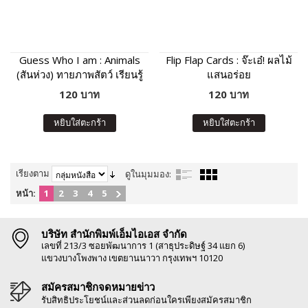
Guess Who I am : Animals
Flip Flap Cards : จ๊ะเอ๋! ผลไม้
(สันห่วง) ทายภาพสัตว์ เรียนรู้
แสนอร่อย
คำศัพท์และเสียงร้องของสัตว์
120 บาท
120 บาท
หยิบใส่ตะกร้า
หยิบใส่ตะกร้า
เรียงตาม
ดูในมุมมอง:
หน้า:
1
2
3
4
5
บริษัท สำนักพิมพ์เอ็มไอเอส จำกัด
เลขที่ 213/3 ซอยพัฒนาการ 1 (สาธุประดิษฐ์ 34 แยก 6)
แขวงบางโพงพาง เขตยานนาวา กรุงเทพฯ 10120
สมัครสมาชิกจดหมายข่าว
รับสิทธิประโยชน์และส่วนลดก่อนใครเพียงสมัครสมาชิก