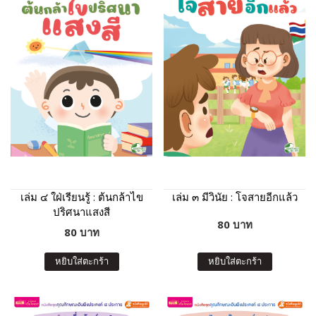
เล่ม ๔ ใฝ่เรียนรู้ : ต้นกล้าไข
เล่ม ๓ มีวินัย : โจสายอีกแล้ว
ปริศนาแสงสี
80 บาท
80 บาท
หยิบใส่ตะกร้า
หยิบใส่ตะกร้า