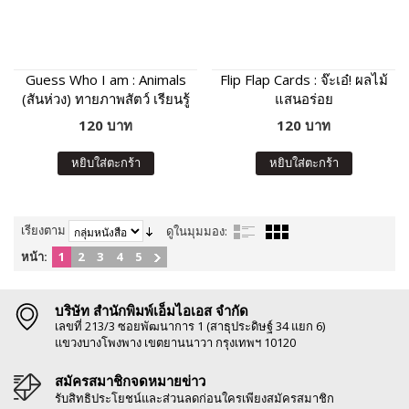
Guess Who I am : Animals
Flip Flap Cards : จ๊ะเอ๋! ผลไม้
(สันห่วง) ทายภาพสัตว์ เรียนรู้
แสนอร่อย
คำศัพท์และเสียงร้องของสัตว์
120 บาท
120 บาท
หยิบใส่ตะกร้า
หยิบใส่ตะกร้า
เรียงตาม
ดูในมุมมอง:
หน้า:
1
2
3
4
5
บริษัท สำนักพิมพ์เอ็มไอเอส จำกัด
เลขที่ 213/3 ซอยพัฒนาการ 1 (สาธุประดิษฐ์ 34 แยก 6)
แขวงบางโพงพาง เขตยานนาวา กรุงเทพฯ 10120
สมัครสมาชิกจดหมายข่าว
รับสิทธิประโยชน์และส่วนลดก่อนใครเพียงสมัครสมาชิก