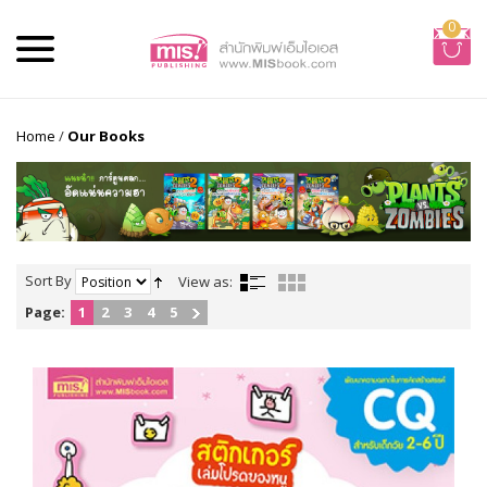
0
Home
/
Our Books
Sort By
View as:
Page:
1
2
3
4
5