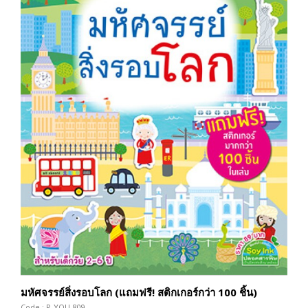
มหัศจรรย์สิ่งรอบโลก (แถมฟรี! สติกเกอร์กว่า 100 ชิ้น)
Code : P-YOU-809