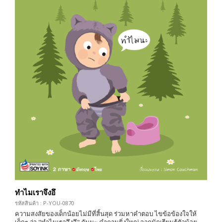
ทำไมเราจึงอึ
รหัสสินค้า : P-YOU-0870
ความสงสัยของเด็กน้อยไม่มีที่สิ้นสุด ร่วมหาคำตอบ ไขข้อข้องใจให้
เด็กๆ ว่า "ทำไมเราจึงอึ" กันนะ คำถามยิ่งใหญ่ จากนักเรียนรู้ตัวน้อย