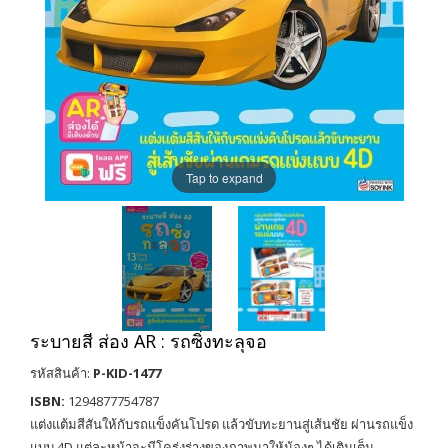
Tap to expand
ระบายสี ส่อง AR : รถซิ่งทะลุจอ
รหัสสินค้า:
P-KID-1477
ISBN:
1294877754787
แต่งแต้มสีสันให้กับรถเเข็งคันโปรด แล้วขับทะยานสู่เส้นชัย ผ่านรถแข็ง
แบบ 4D แต่ละหน้าจะมีโคร่งร่างของภาพมาให้น้องๆ ได้เติมเต็ม