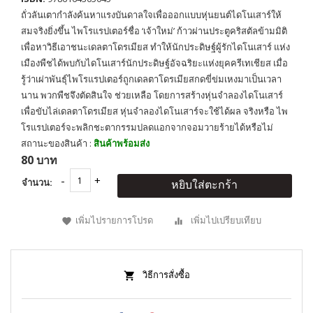
ถั่วลันเตากำลังค้นหาแรงบันดาลใจเพื่อออกแบบหุ่นยนต์ไดโนเสาร์ให้
สมจริงยิ่งขึ้น ไพโรแรปเตอร์ชื่อ ‘เจ้าใหม่’ ก้าวผ่านประตูคริสตัลข้ามมิติ
เพื่อหาวิธีเอาชนะเดลตาโดรเมียส ทำให้นักประดิษฐ์ผู้รักไดโนเสาร์ แห่ง
เมืองพืชได้พบกับไดโนเสาร์นักประดิษฐ์อัจฉริยะแห่งยุคครีเทเชียส เมื่อ
รู้ว่าเผ่าพันธุ์ไพโรแรปเตอร์ถูกเดลตาโดรเมียสกดขี่ข่มเหงมาเป็นเวลา
นาน พวกพืชจึงตัดสินใจ ช่วยเหลือ โดยการสร้างหุ่นจำลองไดโนเสาร์
เพื่อขับไล่เดลตาโดรเมียส หุ่นจำลองไดโนเสาร์จะใช้ได้ผล จริงหรือ ไพ
โรแรปเตอร์จะพลิกชะตากรรมปลดแอกจากจอมวายร้ายได้หรือไม่
สถานะของสินค้า :
สินค้าพร้อมส่ง
80 บาท
จำนวน:
หยิบใส่ตะกร้า
เพิ่มไปรายการโปรด
เพิ่มไปเปรียบเทียบ
วิธีการสั่งซื้อ