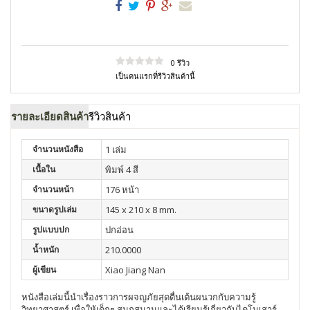
0 รีวิว
เป็นคนแรกที่รีวิวสินค้านี้
รายละเอียดสินค้า
รีวิวสินค้า
จำนวนหนังสือ
1 เล่ม
เนื้อใน
พิมพ์ 4 สี
จำนวนหน้า
176 หน้า
ขนาดรูปเล่ม
145 x 210 x 8 mm.
รูปแบบปก
ปกอ่อน
น้ำหนัก
210.0000
ผู้เขียน
Xiao Jiang Nan
หนังสือเล่มนี้นำเรื่องราวการผจญภัยสุดตื่นเต้นผนวกกับความรู้
วิทยาศาสตร์ เพื่อให้เด็กๆ สนุกสนานและได้เรียนรู้เกี่ยวกับไดโนเสาร์