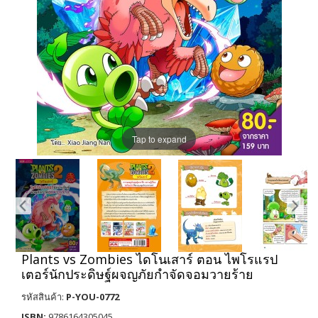
Tap to expand
Plants vs Zombies ไดโนเสาร์ ตอน ไพโรแรป
เตอร์นักประดิษฐ์ผจญภัยกำจัดจอมวายร้าย
รหัสสินค้า:
P-YOU-0772
ISBN:
9786164305045