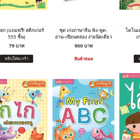
โลก (แถมฟรี! สติกเกอร์
ชุด เก่งภาษาจีน ฟัง-พูด-
ไดโนเส
555 ชิ้น)
อ่าน-เขียนคล่อง ง่ายนิดเดียว
เก
79 บาท
900 บาท
หยิบใส่ตะกร้า
สินค้าหมด