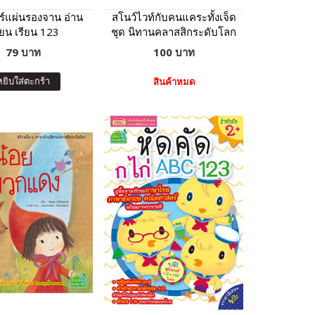
์แผ่นรองจาน อ่าน
สโนว์ไวท์กับคนแคระทั้งเจ็ด
ียน เรียน 123
ชุด นิทานคลาสสิกระดับโลก
79 บาท
100 บาท
หยิบใส่ตะกร้า
สินค้าหมด