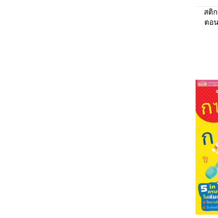
สติก
ตอน
ฟรี! 