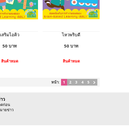
เสริมไอคิว
ไหวพริบดี
50 บาท
50 บาท
สินค้าหมด
สินค้าหมด
หน้า:
1
2
3
4
5
่าว
ลดก่อน
มายข่าว