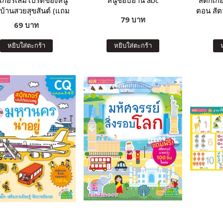
เกอร์เล่มโปรดของหนู
หนูชอบอ่าน abc
สติกเก
บ้านสวยสุขสันต์ (แถม
ตอน สัตว
79 บาท
สติกเกอร์กว่า 150 ชิ้น)
ฟรี! สติ
69 บาท
หยิบใส่ตะกร้า
หยิบใส่ตะกร้า