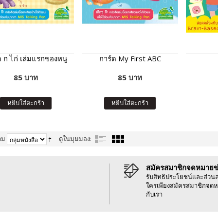
ด ก ไก่ เล่มแรกของหนู
การ์ด My First ABC
85 บาท
85 บาท
หยิบใส่ตะกร้า
หยิบใส่ตะกร้า
าม
ดูในมุมมอง:
สมัครสมาชิกจดหมายข
รับสิทธิประโยชน์และส่วน
ใครเพียงสมัครสมาชิกจดห
กับเรา