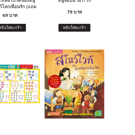
อร์เล่มโปรดของหนู
หนูชอบอ่าน ก ไก่
์โลกเพื่อนรัก (แถม
79 บาท
กเกอร์กว่า 150 ชิ้น)
69 บาท
หยิบใส่ตะกร้า
หยิบใส่ตะกร้า