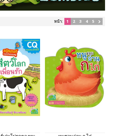
หน้า:
1
2
3
4
5