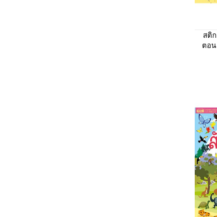
สติก
ตอน 
ฟรี! 