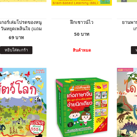
เกอร์เล่มโปรดของหนู
ฝึกเชาวน์ไว
ยานพาห
วันหยุดเพลินใจ (แถม
เก
50 บาท
สติกเกอร์กว่า 150 ชิ้น)
69 บาท
หยิบใส่ตะกร้า
สินค้าหมด