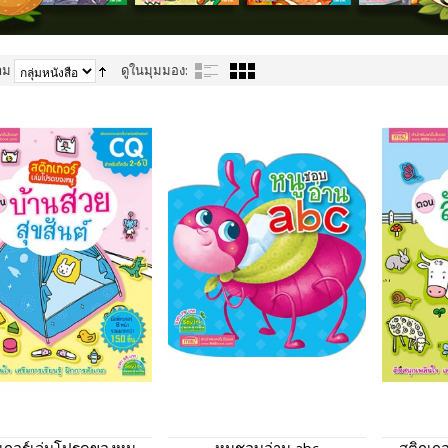
าม
ดูในมุมมอง: