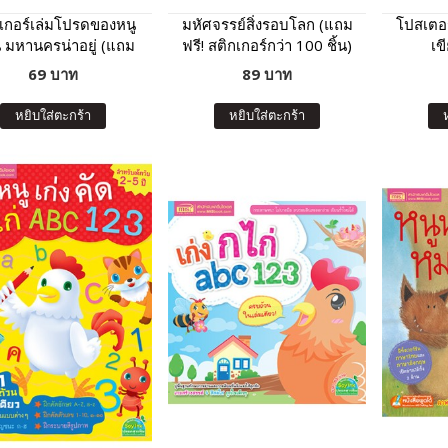
เกอร์เล่มโปรดของหนู
มหัศจรรย์สิ่งรอบโลก (แถม
โปสเตอร
 มหานครน่าอยู่ (แถม
ฟรี! สติกเกอร์กว่า 100 ชิ้น)
เข
สติกเกอร์กว่า 150 ชิ้น)
69 บาท
89 บาท
หยิบใส่ตะกร้า
หยิบใส่ตะกร้า