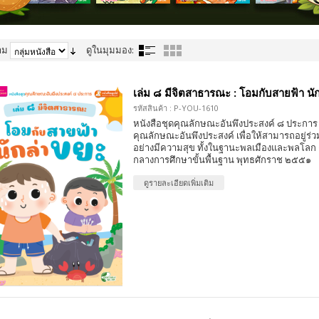
าม
ดูในมุมมอง:
เล่ม ๘ มีจิตสาธารณะ : โอมกับสายฟ้า นั
รหัสสินค้า : P-YOU-1610
หนังสือชุดคุณลักษณะอันพึงประสงค์ ๘ ประการ 
คุณลักษณะอันพึงประสงค์ เพื่อให้สามารถอยู่ร่วมก
อย่างมีความสุข ทั้งในฐานะพลเมืองและพลโลก
กลางการศึกษาขั้นพื้นฐาน พุทธศักราช ๒๕๕๑
ดูรายละเอียดเพิ่มเติม