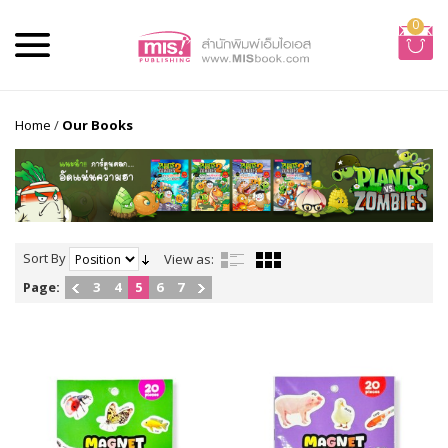
0
Home
/
Our Books
Sort By
View as:
Page:
3
4
5
6
7