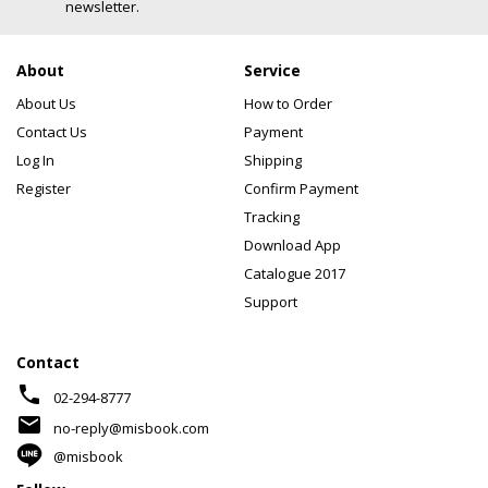
newsletter.
About
Service
About Us
How to Order
Contact Us
Payment
Log In
Shipping
Register
Confirm Payment
Tracking
Download App
Catalogue 2017
Support
Contact
phone
02-294-8777
mail
no-reply@misbook.com
@misbook