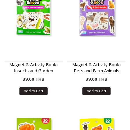
Magnet & Activity Book :
Magnet & Activity Book :
Insects and Garden
Pets and Farm Animals
Animals
39.00 THB
39.00 THB
Add to Cart
Add to Cart