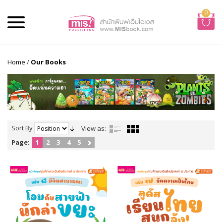
0
Home
/
Our Books
Sort By
View as:
Page:
1
2
3
4
5