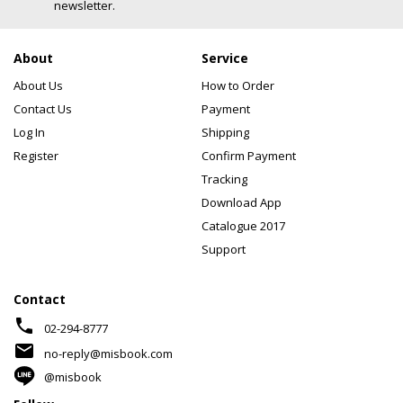
newsletter.
About
Service
About Us
How to Order
Contact Us
Payment
Log In
Shipping
Register
Confirm Payment
Tracking
Download App
Catalogue 2017
Support
Contact
phone
02-294-8777
mail
no-reply@misbook.com
@misbook