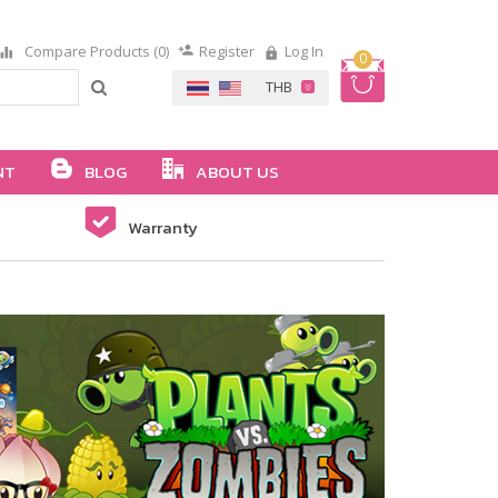
Compare Products (0)
Register
Log In
0
NT
BLOG
ABOUT US
Warranty