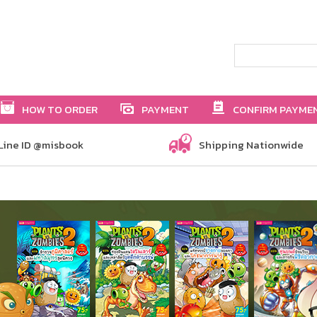
HOW TO ORDER
PAYMENT
CONFIRM PAYME
Line ID @misbook
Shipping Nationwide