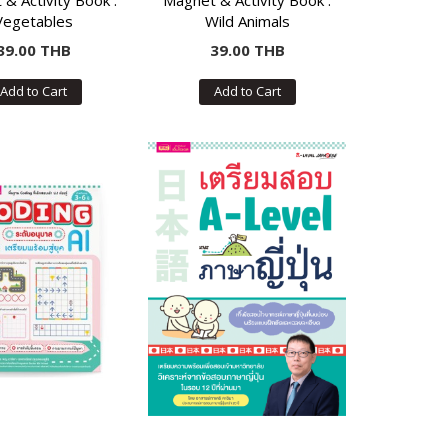
& Activity Book :
Magnet & Activity Book :
Vegetables
Wild Animals
39.00 THB
39.00 THB
Add to Cart
Add to Cart