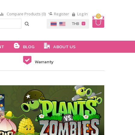
Compare Products (0)
Register
Log In
0
NT
BLOG
ABOUT US
Warranty