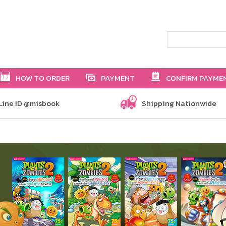
HOW TO ORDER
PAYMENT
CONFIRM PAYME
Line ID @misbook
Shipping Nationwide