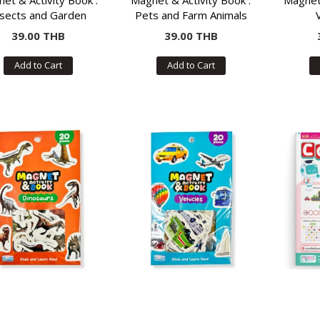
et & Activity Book :
Magnet & Activity Book :
Magnet 
nsects and Garden
Pets and Farm Animals
Animals
39.00 THB
39.00 THB
Add to Cart
Add to Cart