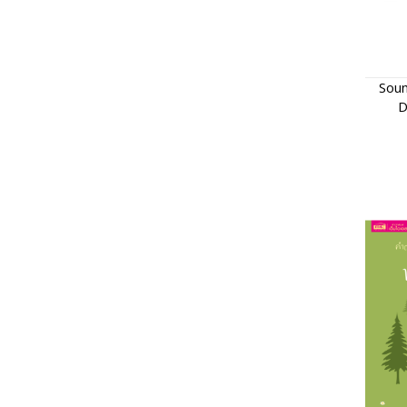
Soun
D