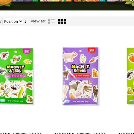
y
View as: