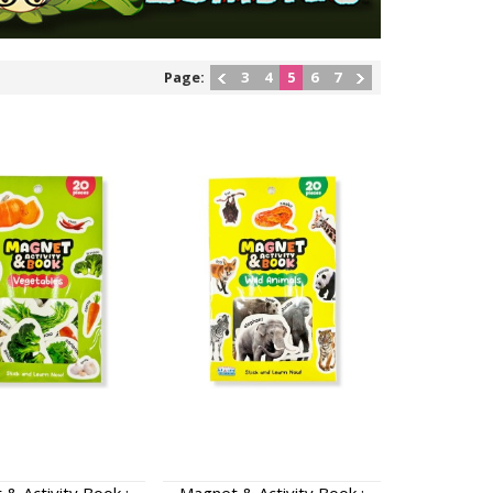
Page:
3
4
5
6
7