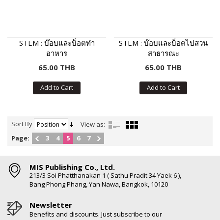
STEM : บ๊อบและบ็อตทำ
STEM : บ๊อบและบ็อตไปสวน
อาหาร
สาธารณะ
65.00 THB
65.00 THB
Add to Cart
Add to Cart
Sort By
View as:
Page:
3
4
5
6
7
MIS Publishing Co., Ltd.
213/3 Soi Phatthanakan 1 ( Sathu Pradit 34 Yaek 6 ),
Bang Phong Phang, Yan Nawa, Bangkok, 10120
Newsletter
Benefits and discounts. Just subscribe to our