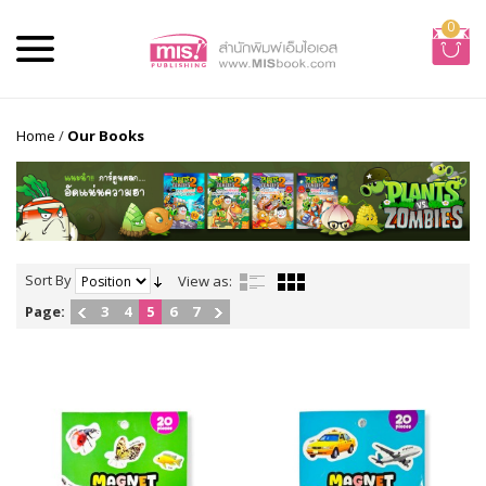
0
Home
/
Our Books
Sort By
View as:
Page:
3
4
5
6
7