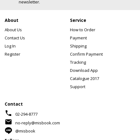
newsletter.
About
Service
About Us
How to Order
Contact Us
Payment
Log In
Shipping
Register
Confirm Payment
Tracking
Download App
Catalogue 2017
Support
Contact
phone
02-294-8777
mail
no-reply@misbook.com
@misbook