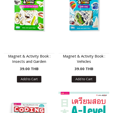
Magnet & Activity Book :
Magnet & Activity Book :
Insects and Garden
Vehicles
Animals
39.00 THB
39.00 THB
Add to Cart
Add to Cart