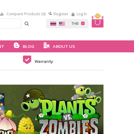
Compare Products (0)
Register
Log In
0
NT
BLOG
ABOUT US
Warranty