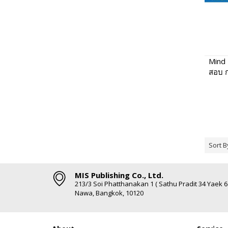
Mind 
สอบ ก
กา
Sort B
MIS Publishing Co., Ltd.
213/3 Soi Phatthanakan 1 ( Sathu Pradit 34 Yaek 
Nawa, Bangkok, 10120