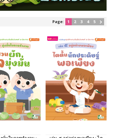
Page:
1
2
3
4
5