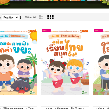
y
View as: