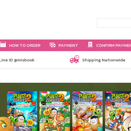
HOW TO ORDER
PAYMENT
CONFIRM PAYME
Line ID @misbook
Shipping Nationwide