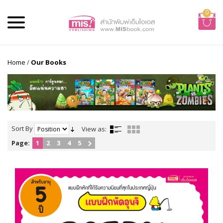
0
Home
/
Our Books
Sort By
View as:
Page:
1
2
3
4
5