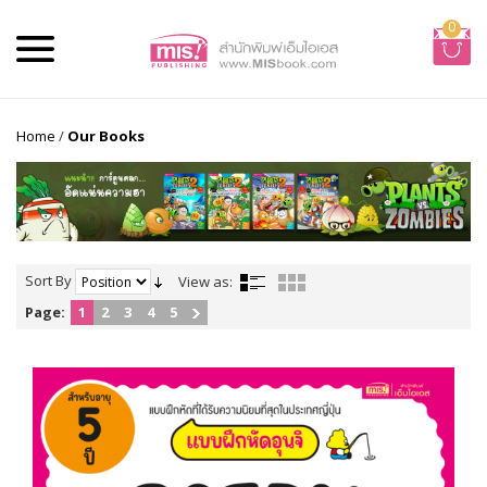
0
Home
/
Our Books
Sort By
View as:
Page:
1
2
3
4
5