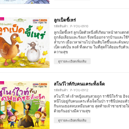
ลูกเป็ดขี้เหร่
รหัสสินค้า : P-YOU-0910
ลูกเป็ดขี้เหร่ ลูกเป็ดตัวหนึ่งที่เกิดมาหน้าตาแตกต
ถูกล้อเลียนและรังแก จึงหนีออกจากบ้านและใช้ชี
ลำบาก เมื่อเวลาผ่านไป มันเติบโตขึ้นและค้นพบว
เป็ด แต่เป็น หงส์ ที่งดงาม ในที่สุดก็ได้ยอมรับตัว
ความสุข
ดูรายละเอียดเพิ่มเติม
สโนว์ไวท์กับคนแคระทั้งเจ็ด
รหัสสินค้า : P-YOU-0912
สโนว์ไวท์ เจ้าหญิงแสนสวยถูก ราชินีใจร้าย อิจฉ
หนีไปอยู่กับคนแคระทั้งเจ็ดในป่า ราชินีปลอมต
กินจนเธอสลบเหมือนตาย สุดท้ายเจ้าชายช่วยให้ฟื
ด้วยกันอย่างมีความสุข
ดูรายละเอียดเพิ่มเติม