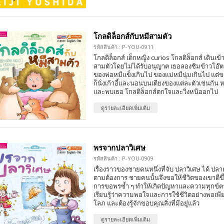
โกลดิล็อกส์กับหมีสามตัว
รหัสสินค้า : P-YOU-0911
โกลดิล็อกส์ เด็กหญิง curios โกลดิล็อกส์ เดินเ
สามตัวโดยไม่ได้รับอนุญาต เธอลองชิมข้าวโอ๊ต
ของพ่อหมีแข็งเกินไป ของแม่หมีนุ่มเกินไป แต่ข
ก็นั่งเก้าอี้และนอนบนเตียงของแต่ละตัวเช่นกัน
และพบเธอ โกลดิล็อกส์ตกใจและวิ่งหนีออกไป
ดูรายละเอียดเพิ่มเติม
พรจากปลาวิเศษ
รหัสสินค้า : P-YOU-0909
เรื่องราวของชายคนหนึ่งที่จับ ปลาวิเศษ ได้ ปลา
ตามต้องการ ชายคนนั้นจึงขอให้ชีวิตของเขาดี
การขอพรซ้ำ ๆ ทำให้เกิดปัญหาและความทุกข์ต
เรียนรู้ว่าความพอใจและการใช้ชีวิตอย่างพอเพ
โลภ และต้องรู้จักขอบคุณสิ่งที่มีอยู่แล้ว
ดูรายละเอียดเพิ่มเติม