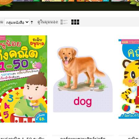
าม
ดูในมุมมอง: