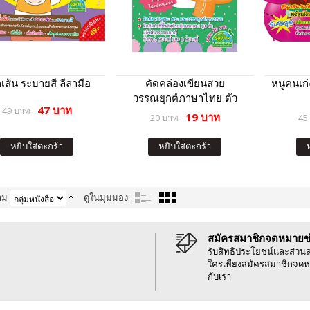
เส้น ระบายสี ลีลามือ
คัดคล่องเขียนสวย
หนูคนเก
วรรณยุกต์ภาษาไทย ตัว
47 บาท
49 บาท
อักษรหัวกลม
19 บาท
20 บาท
45
หยิบใส่ตะกร้า
หยิบใส่ตะกร้า
าม
ดูในมุมมอง:
สมัครสมาชิกจดหมายข
รับสิทธิประโยชน์และส่วน
ใครเพียงสมัครสมาชิกจดห
กับเรา