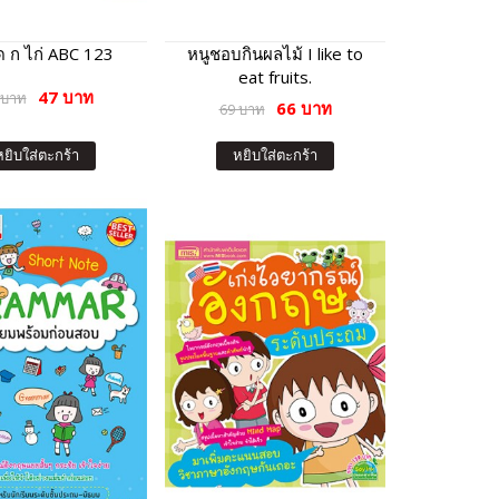
ด ก ไก่ ABC 123
หนูชอบกินผลไม้ I like to
eat fruits.
47 บาท
 บาท
66 บาท
69 บาท
หยิบใส่ตะกร้า
หยิบใส่ตะกร้า