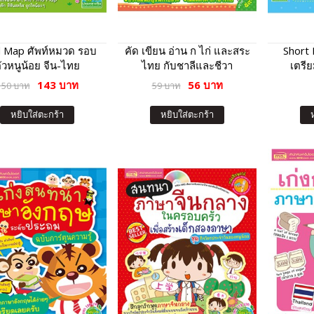
 Map ศัพท์หมวด รอบ
คัด เขียน อ่าน ก ไก่ และสระ
Short
ัวหนูน้อย จีน-ไทย
ไทย กับชาลีและชีวา
เตรี
143 บาท
56 บาท
150 บาท
59 บาท
หยิบใส่ตะกร้า
หยิบใส่ตะกร้า