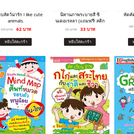
บสัตว์น่ารัก I like cute
นิทานภาพระบายสี ซิ
หัดคั
animals.
นเดอเรลลา (แถมฟรี! สติก
49
เกอร์)
62 บาท
33 บาท
69 บาท
35 บาท
หยิบใส่ตะกร้า
หยิบใส่ตะกร้า