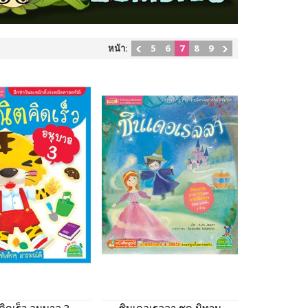
หน้า:
5
6
7
8
9