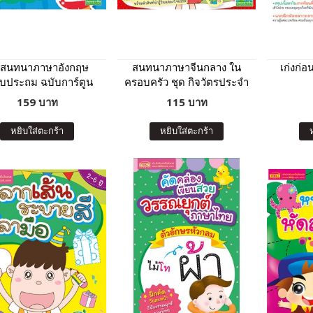
่งสนทนาภาษาอังกฤษ
สนทนาภาษาจีนกลาง ใน
เก่งก่
ับประถม ฉบับการ์ตูน
ครอบครัว ชุด กิจวัตรประจำ
ความรู้
วัน ของหนูน้อย
159 บาท
115 บาท
หยิบใส่ตะกร้า
หยิบใส่ตะกร้า