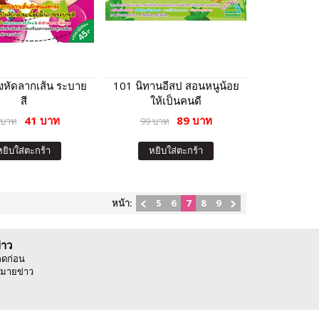
่งหัดลากเส้น ระบาย
101 นิทานอีสป สอนหนูน้อย
สี
ให้เป็นคนดี
41 บาท
89 บาท
 บาท
99 บาท
หยิบใส่ตะกร้า
หยิบใส่ตะกร้า
หน้า:
5
6
7
8
9
่าว
ลดก่อน
มายข่าว