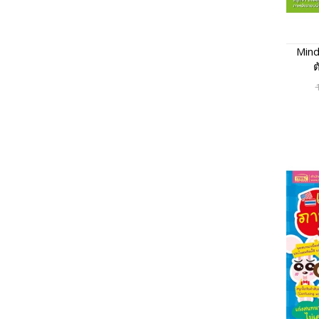
Mind
ต