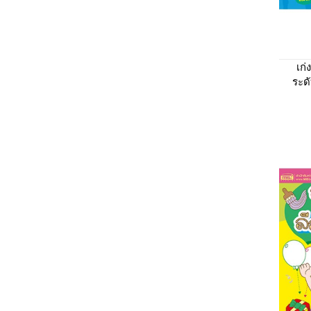
เก
ระด