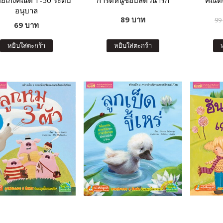
อยเก่งคณิต 1-50 ระดับ
การ์ดหนูชอบสัตว์น่ารัก
คณิตค
อนุบาล
89 บาท
99
69 บาท
หยิบใส่ตะกร้า
หยิบใส่ตะกร้า