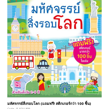
มหัศจรรย์สิ่งรอบโลก (แถมฟรี! สติกเกอร์กว่า 100 ชิ้น)
Code : P-YOU-809