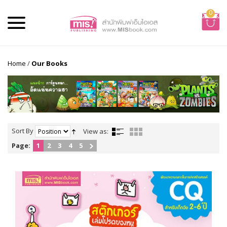
0
Home
/
Our Books
Sort By
View as:
Page:
1
2
3
4
5