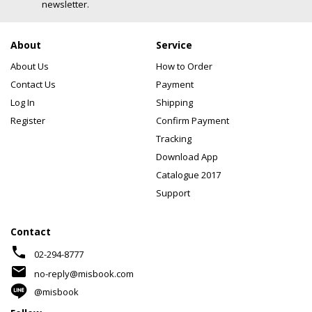
newsletter.
About
Service
About Us
How to Order
Contact Us
Payment
Log In
Shipping
Register
Confirm Payment
Tracking
Download App
Catalogue 2017
Support
Contact
phone
02-294-8777
mail
no-reply@misbook.com
@misbook