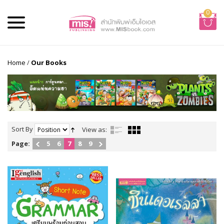
0
Home
/
Our Books
Sort By
View as:
Page:
5
6
7
8
9