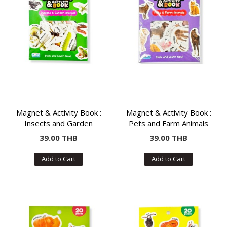
Magnet & Activity Book :
Magnet & Activity Book :
Insects and Garden
Pets and Farm Animals
Animals
39.00 THB
39.00 THB
Add to Cart
Add to Cart