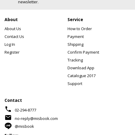
newsletter.
About
Service
About Us
How to Order
Contact Us
Payment
Log In
Shipping
Register
Confirm Payment
Tracking
Download App
Catalogue 2017
Support
Contact
phone
02-294-8777
mail
no-reply@misbook.com
@misbook