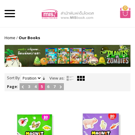
0
Home
/
Our Books
Sort By
View as:
Page:
3
4
5
6
7