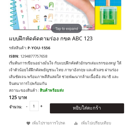
Tap to expand
แบบฝึกหัดคัดตามร่อง กขค ABC 123
รหัสสินค้า:
P-YOU-1556
ISBN:
1294877757658
เริ่มต้นการเขียนอย่างมั่นใจ กับแบบฝึกคัดตัวอักษรเล่มแรกของหนู! ให้
เจ้าตัวน้อยได้ฝึกคัดพยัญชนะไทย ภาษาอังกฤษ และตัวเลข ผ่านร่อง
เส้นชัดเจน พร้อมภาพสีสันสดใส ช่วยพัฒนากล้ามเนื้อมือ สมาธิ และ
จินตนาการไปพร้อมกัน
สถานะของสินค้า :
สินค้าพร้อมส่ง
125 บาท
จำนวน:
หยิบใส่ตะกร้า
เพิ่มไปรายการโปรด
เพิ่มไปเปรียบเทียบ