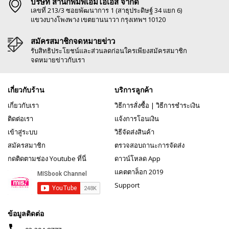
บริษัท สำนักพิมพ์เอ็มไอเอส จำกัด
เลขที่ 213/3 ซอยพัฒนาการ 1 (สาธุประดิษฐ์ 34 แยก 6)
แขวงบางโพงพาง เขตยานนาวา กรุงเทพฯ 10120
สมัครสมาชิกจดหมายข่าว
รับสิทธิประโยชน์และส่วนลดก่อนใครเพียงสมัครสมาชิก
จดหมายข่าวกับเรา
เกี่ยวกับร้าน
บริการลูกค้า
เกี่ยวกับเรา
วิธีการสั่งซื้อ
|
วิธีการชำระเงิน
ติดต่อเรา
แจ้งการโอนเงิน
เข้าสู่ระบบ
วิธีจัดส่งสินค้า
สมัครสมาชิก
ตรวจสอบถานะการจัดส่ง
กดติดตามช่อง Youtube ที่นี่
ดาวน์โหลด App
แคตตาล็อก 2019
Support
ข้อมูลติดต่อ
phone