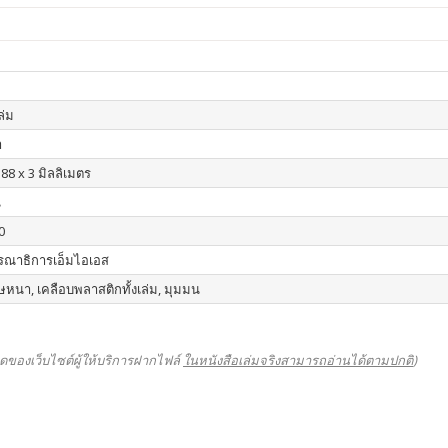
เล่ม
า
88 x 3 มิลลิเมตร
น
0
รณาธิการเอ็มไอเอส
หนา, เคลือบพลาสติกทั้งเล่ม, มุมมน
ดของเว็บไซต์ผู้ให้บริการฝากไฟล์
ในหนังสือเล่มจริงสามารถอ่านได้ตามปกติ
)