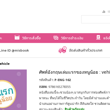
เป
ษะ
วิธีการสั่งซื้อ
วิธีการชำระเงิน
แจ้ง
Line ID @misbook
จัดส่งสินค้าทั่วประเทศ
vehicle
ศัพท์อังกฤษเล่มแรกของหนูน้อย : veh
รหัสสินค้า:
P-ENG-162
ISBN:
9786165278355
หนังสือเล่มนี้จะชวนน้องๆ มาสนุกกับการท่องศัพท
พาหนะ ที่พบได้ในชีวิตประจำวัน โดยมีคำอ่านแ
นำเสนอผ่านภาพการ์ตูนน่ารัก สีสันสดใส ชวนติดตา
สถานะของสินค้า :
สินค้าพร้อมส่ง