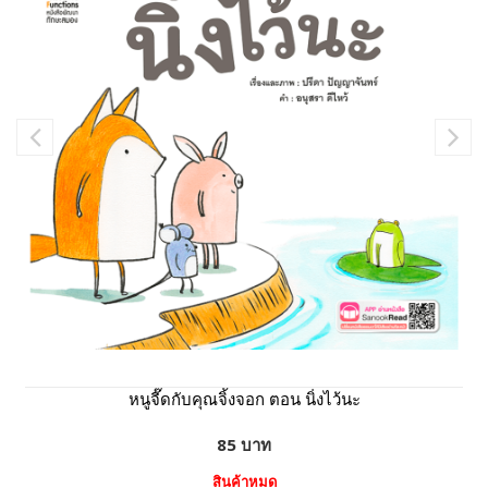
หนูจี๊ดกับคุณจิ้งจอก ตอน นิ่งไว้นะ
85 บาท
สินค้าหมด