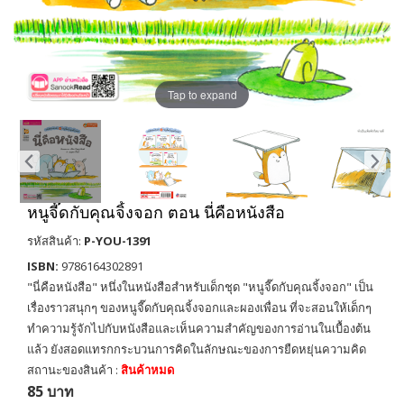
Tap to expand
หนูจี๊ดกับคุณจิ้งจอก ตอน นี่คือหนังสือ
รหัสสินค้า:
P-YOU-1391
ISBN:
9786164302891
"นี่คือหนังสือ" หนึ่งในหนังสือสำหรับเด็กชุด "หนูจี๊ดกับคุณจิ้งจอก" เป็น
เรื่องราวสนุกๆ ของหนูจี๊ดกับคุณจิ้งจอกและผองเพื่อน ที่จะสอนให้เด็กๆ
ทำความรู้จักไปกับหนังสือและเห็นความสำคัญของการอ่านในเบื้องต้น
แล้ว ยังสอดแทรกกระบวนการคิดในลักษณะของการยืดหยุ่นความคิด
สถานะของสินค้า :
สินค้าหมด
85 บาท