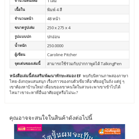
จำนวนหนังสือ
1 เล่ม
เนื้อใน
พิมพ์ 4 สี
จำนวนหน้า
48 หน้า
ขนาดรูปเล่ม
250 x 275 x 4
รูปแบบปก
ปกอ่อน
น้ำหนัก
250.0000
ผู้เขียน
Caroline Pitcher
จุดเด่นของเล่มนี้
สามารถใช้ร่วมกับปากกาพูดได้ TalkingPen
หนังสือเล่มนี้ส่งเสริมพัฒนา
ทักษะสมอง EF
พบกับนิทานภาพสองภาษา
ไทย-อังกฤษแสนสนุก เรื่องราวของกบตัวเขียวที่อาศัยอยู่ในถัง แต่จู่ ๆ
เขาต้องหาบ้านใหม่! เพื่อนของเขาคนใดในสวนจะพาเขาเข้าไปได้
ไหม? เขาจะหาที่อื่นอาศัยอยู่หรือไม่นะ?
คุณอาจจะสนใจในสินค้าดังต่อไปนี้