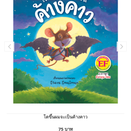
โตขึ้นผมจะเป็นค้างคาว
75 บาท