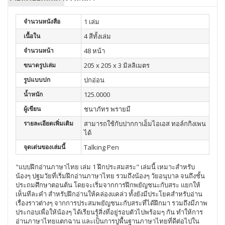
จำนวนหนังสือ
1 เล่ม
เนื้อใน
4 สีทั้งเล่ม
จำนวนหน้า
48 หน้า
ขนาดรูปเล่ม
205 x 205 x 3 มิลลิเมตร
รูปแบบปก
ปกอ่อน
น้ำหนัก
125.0000
ผู้เขียน
ชนาภัทร พรายมี
รายละเอียดเพิ่มเติม
สามารถใช้กับปากกาเอ็มไอเอส ทอล์กกิงเพน
ได้
จุดเด่นของเล่มนี้
Talking Pen
"แบบฝึกอ่านภาษาไทย เล่ม 1 ฝึกประสมสระ" เล่มนี้ เหมาะสำหรับ
น้องๆ ปฐมวัยที่เริ่มฝึกอ่านภาษาไทย รวมถึงน้องๆ วัยอนุบาล จนถึงชั้น
ประถมศึกษาตอนต้น โดยจะเริ่มจากการฝึกพยัญชนะกับสระ แยกให้
เห็นทีละคำ สำหรับฝึกอ่านให้คล่องแคล่ว ทั้งยังมีประโยคสำหรับอ่าน
เรื่องราวต่างๆ จากการประสมพยัญชนะกับสระที่ได้ฝึกมา รวมถึงมีภาพ
ประกอบเพื่อให้น้องๆ ได้เรียนรู้สิ่งที่อยู่รอบตัวไปพร้อมๆ กัน ทำให้การ
อ่านภาษาไทยแตกฉาน และเป็นการปูพื้นฐานภาษาไทยที่ดีต่อไปใน