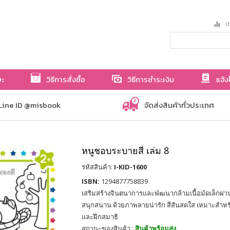
เป
ษะ
วิธีการสั่งซื้อ
วิธีการชำระเงิน
แจ้ง
Line ID @misbook
จัดส่งสินค้าทั่วประเทศ
หนูชอบระบายสี เล่ม 8
รหัสสินค้า:
I-KID-1600
ISBN:
1294877758839
เสริมสร้างจินตนาการและพัฒนากล้ามเนื้อมัดเล็กผ่
สนุกสนาน ด้วยภาพลายน่ารัก สีสันสดใส เหมาะสำหรับเด
และฝึกสมาธิ
สถานะของสินค้า :
สินค้าพร้อมส่ง