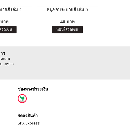
ายสี เล่ม 4
หนูชอบระบายสี เล่ม 5
หนูชอบระ
 บาท
40 บาท
4
ส่รถเข็น
หยิบใส่รถเข็น
หยิบ
่าว
ลดก่อน
มายข่าว
ช่องทางชำระเงิน
จัดส่งสินค้า
SPX Express