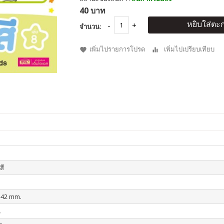
40 บาท
หยิบใส่ตะก
จำนวน:
เพิ่มไปรายการโปรด
เพิ่มไปเปรียบเทียบ
สี
142 mm.
น