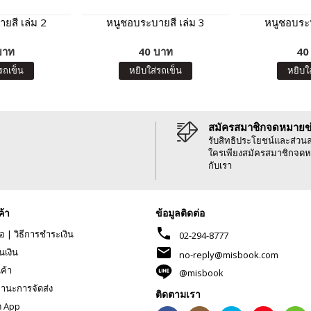
ยสี เล่ม 2
หนูชอบระบายสี เล่ม 3
หนูชอบระบ
บาท
40 บาท
40
รถเข็น
หยิบใส่รถเข็น
หยิบใ
สมัครสมาชิกจดหมายข
รับสิทธิประโยชน์และส่วน
ใครเพียงสมัครสมาชิกจดห
กับเรา
ค้า
ข้อมูลติดต่อ
phone
้อ
|
วิธีการชำระเงิน
02-294-8777
mail
นเงิน
no-reply@misbook.com
นค้า
@misbook
านะการจัดส่ง
ติดตามเรา
ด App