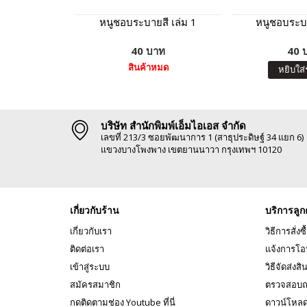
หนูชอบระบายสี เล่ม 1
หนูชอบระบา
40 บาท
40 
สินค้าหมด
หยิบใส่
บริษัท สำนักพิมพ์เอ็มไอเอส จำกัด
เลขที่ 213/3 ซอยพัฒนาการ 1 (สาธุประดิษฐ์ 34 แยก 6)
แขวงบางโพงพาง เขตยานนาวา กรุงเทพฯ 10120
เกี่ยวกับร้าน
บริการลูก
เกี่ยวกับเรา
วิธีการสั่งซื
ติดต่อเรา
แจ้งการโอ
เข้าสู่ระบบ
วิธีจัดส่งสิ
สมัครสมาชิก
ตรวจสอบถ
กดติดตามช่อง Youtube ที่นี่
ดาวน์โหล