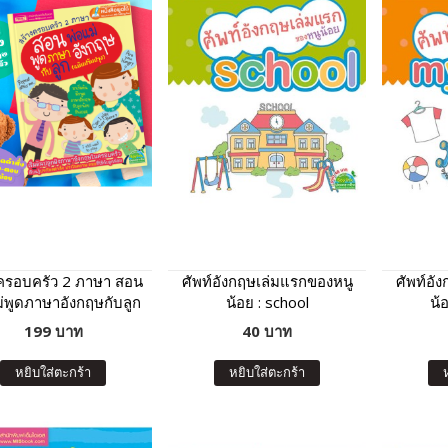
งครอบครัว 2 ภาษา สอน
ศัพท์อังกฤษเล่มแรกของหนู
ศัพท์อั
ม่พูดภาษาอังกฤษกับลูก
น้อย : school
น้
ฉบับปรับปรุง
199 บาท
40 บาท
หยิบใส่ตะกร้า
หยิบใส่ตะกร้า