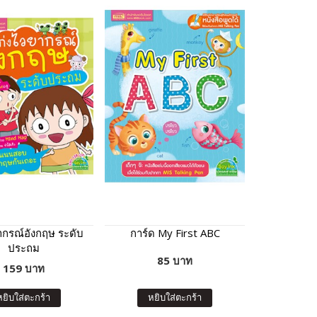
ากรณ์อังกฤษ ระดับ
การ์ด My First ABC
ประถม
85 บาท
159 บาท
หยิบใส่ตะกร้า
หยิบใส่ตะกร้า