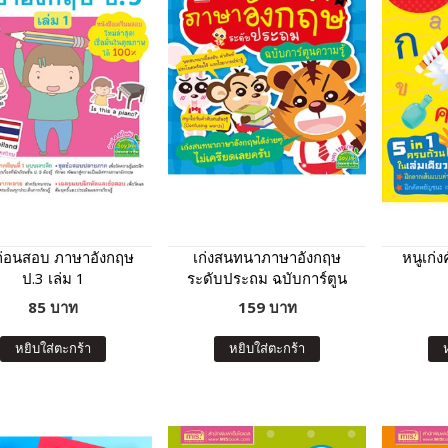
งก่อนสอบ ภาษาอังกฤษ
เก่งสนทนาภาษาอังกฤษ
หนูเก่
ป.3 เล่ม 1
ระดับประถม ฉบับการ์ตูน
ความรู้
85 บาท
159 บาท
หยิบใส่ตะกร้า
หยิบใส่ตะกร้า