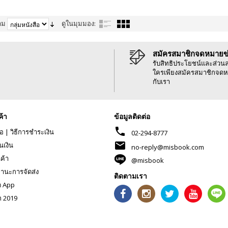
าม
ดูในมุมมอง:
สมัครสมาชิกจดหมายข
รับสิทธิประโยชน์และส่วน
ใครเพียงสมัครสมาชิกจดห
กับเรา
ค้า
ข้อมูลติดต่อ
phone
้อ
|
วิธีการชำระเงิน
02-294-8777
mail
นเงิน
no-reply@misbook.com
นค้า
@misbook
านะการจัดส่ง
ติดตามเรา
ด App
ก 2019