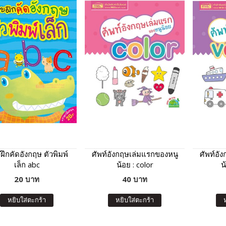
ึกคัดอังกฤษ ตัวพิมพ์
ศัพท์อังกฤษเล่มแรกของหนู
ศัพท์อั
เล็ก abc
น้อย : color
น
20 บาท
40 บาท
หยิบใส่ตะกร้า
หยิบใส่ตะกร้า