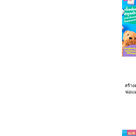
สร้า
พ่อแ