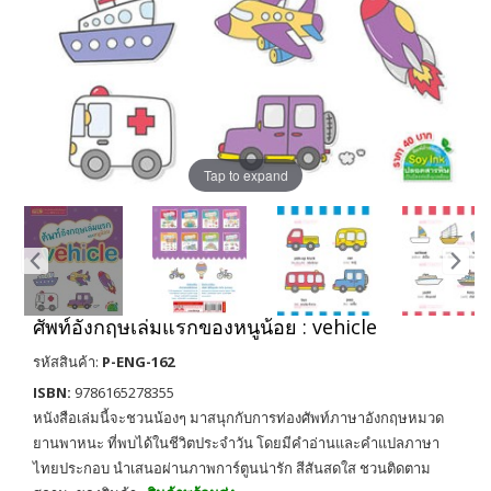
Tap to expand
ศัพท์อังกฤษเล่มแรกของหนูน้อย : vehicle
รหัสสินค้า:
P-ENG-162
ISBN:
9786165278355
หนังสือเล่มนี้จะชวนน้องๆ มาสนุกกับการท่องศัพท์ภาษาอังกฤษหมวด
ยานพาหนะ ที่พบได้ในชีวิตประจำวัน โดยมีคำอ่านและคำแปลภาษา
ไทยประกอบ นำเสนอผ่านภาพการ์ตูนน่ารัก สีสันสดใส ชวนติดตาม