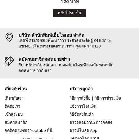
120 บาท
หยิบใส่รถเข็น
บริษัท สำนักพิมพ์เอ็มไอเอส จำกัด
เลขที่ 213/3 ซอยพัฒนาการ 1 (สาธุประดิษฐ์ 34 แยก 6)
แขวงบางโพงพาง เขตยานนาวา กรุงเทพฯ 10120
สมัครสมาชิกจดหมายข่าว
รับสิทธิประโยชน์และส่วนลดก่อนใครเพียงสมัครสมาชิก
จดหมายข่าวกับเรา
เกี่ยวกับร้าน
บริการลูกค้า
เกี่ยวกับเรา
วิธีการสั่งซื้อ
|
วิธีการชำระเงิน
ติดต่อเรา
แจ้งการโอนเงิน
เข้าสู่ระบบ
วิธีจัดส่งสินค้า
สมัครสมาชิก
ตรวจสอบถานะการจัดส่ง
กดติดตามช่อง Youtube ที่นี่
ดาวน์โหลด App
แคตตาล็อก 2019