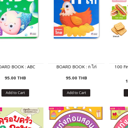
OARD BOOK : ABC
BOARD BOOK : ก ไก่
100 Fi
95.00 THB
95.00 THB
1
Add to Cart
Add to Cart