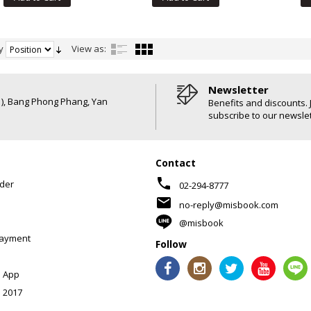
y
View as:
Newsletter
6 ), Bang Phong Phang, Yan
Benefits and discounts. 
subscribe to our newslet
Contact
phone
der
02-294-8777
mail
no-reply@misbook.com
@misbook
Payment
Follow
 App
 2017