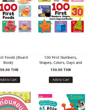
rst Foods (Board
100 First Numbers,
Book)
Shapes, Colors, Days and
Months (Board Book)
50.00 THB
150.00 THB
Add to Cart
Add to Cart