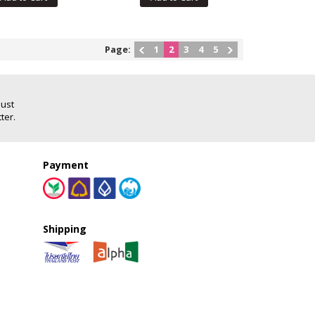
Page:
1
2
3
4
5
Just
ter.
Payment
Shipping