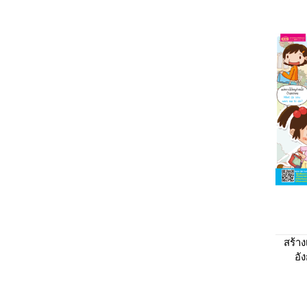
สร้า
อั
ครอ