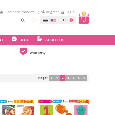
Compare Products (0)
Register
Log In
0
NT
BLOG
ABOUT US
Warranty
Page:
1
2
3
4
5