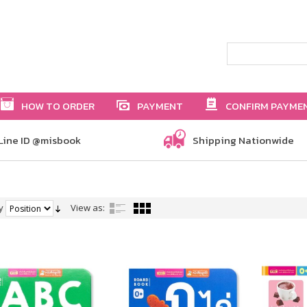
HOW TO ORDER
PAYMENT
CONFIRM PAYME
Line ID @misbook
Shipping Nationwide
y
View as: