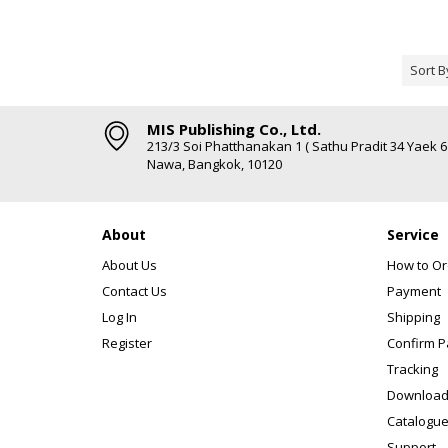
Sort B
MIS Publishing Co., Ltd.
213/3 Soi Phatthanakan 1 ( Sathu Pradit 34 Yaek 
Nawa, Bangkok, 10120
About
Service
About Us
How to Or
Contact Us
Payment
Log In
Shipping
Register
Confirm 
Tracking
Download
Catalogue
Support