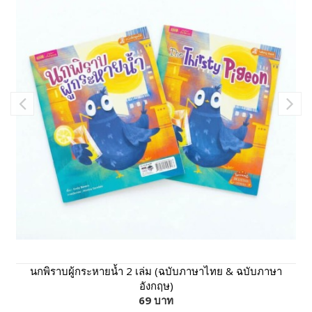
นกพิราบผู้กระหายน้ำ 2 เล่ม (ฉบับภาษาไทย & ฉบับภาษา
อังกฤษ)
69 บาท