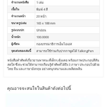
จำนวนหนังสือ
1 เล่ม
เนื้อใน
พิมพ์ 4 สี
จำนวนหน้า
20 หน้า
ขนาดรูปเล่ม
165 x 188 mm
รูปแบบปก
ปกอ่อน
น้ำหนัก
100.0000
ผู้เขียน
กองบรรณาธิการเอ็มไอเอส
จุดเด่นของเล่มนี้
สามารถใช้ร่วมกับปากกาพูดได้ TalkingPen
หนังสือคำศัพท์เกี่ยวยานพาหนะที่เด็กๆ คุ้นเคย พร้อมภาพประกอบสีสัน
สดใส ซึ่งจะช่วยให้สามารถเรียนรู้คำศัพท์ได้ถึง 3 ภาษา ประกอบไปด้วย
ไทย จีน และภาษาอังกฤษ อย่างสนุกสนานและเพลิดเพลิน
คุณอาจจะสนใจในสินค้าดังต่อไปนี้