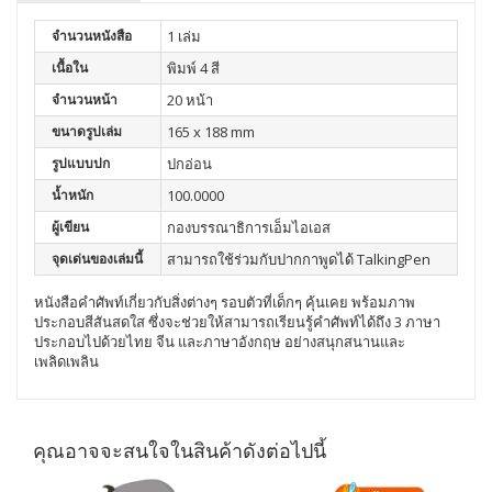
จำนวนหนังสือ
1 เล่ม
เนื้อใน
พิมพ์ 4 สี
จำนวนหน้า
20 หน้า
ขนาดรูปเล่ม
165 x 188 mm
รูปแบบปก
ปกอ่อน
น้ำหนัก
100.0000
ผู้เขียน
กองบรรณาธิการเอ็มไอเอส
จุดเด่นของเล่มนี้
สามารถใช้ร่วมกับปากกาพูดได้ TalkingPen
หนังสือคำศัพท์เกี่ยวกับสิ่งต่างๆ รอบตัวที่เด็กๆ คุ้นเคย พร้อมภาพ
ประกอบสีสันสดใส ซึ่งจะช่วยให้สามารถเรียนรู้คำศัพท์ได้ถึง 3 ภาษา
ประกอบไปด้วยไทย จีน และภาษาอังกฤษ อย่างสนุกสนานและ
เพลิดเพลิน
คุณอาจจะสนใจในสินค้าดังต่อไปนี้