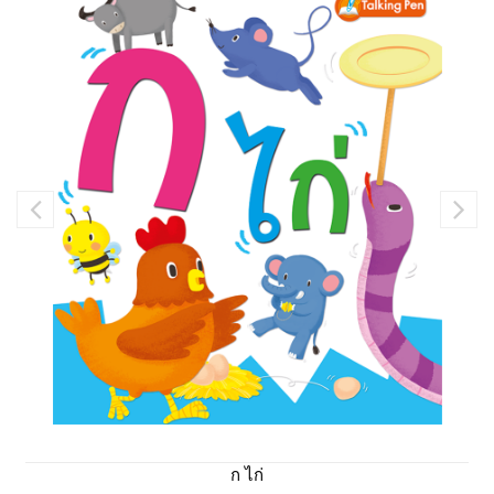
ก ไก่