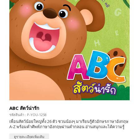
ABC สัตว์น่ารัก
รหัสสินค้า : P-YOU-1258
เพื่อนสัตว์น้อยใหญ่ทั้ง 26 ตัว ชวนน้องๆ มาเรียนรู้ตัวอักษรภาษาอังกฤษ
A-Z พร้อมคำศัพท์ภาษาอังกฤษผ่านคำกลอน อ่านสนุกและได้ความรู้
ดูรายละเอียดเพิ่มเติม