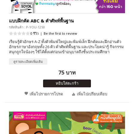
แบบฝึกคัด ABC & คำศัพท์พื้นฐาน
รหัสสินค้า : P-YOU-1250
0 รีวิว
|
Be the first to review
เรียนรู้ตัวอักษร A-Z ทั้งตัวพิมพ์ใหญ่และพิมพ์เล็ก ฝึกคัดและฝึกอ่านตัว
อักษรภาษาอังกฤษทั้ง 26 ตัว คำศัพท์พื้นฐาน และประโยคน่ารู้ กิจกรรม
สนุกถูกใจน้องๆ ใช้ได้ตั้งแต่ก่อนเข้าอนุบาลถึงชั้นประถมศึกษา
ดูรายละเอียดเพิ่มเติม
75 บาท
หยิบใส่ตะกร้า
เพิ่มไปรายการโปรด
เพิ่มไปเปรียบเทียบ