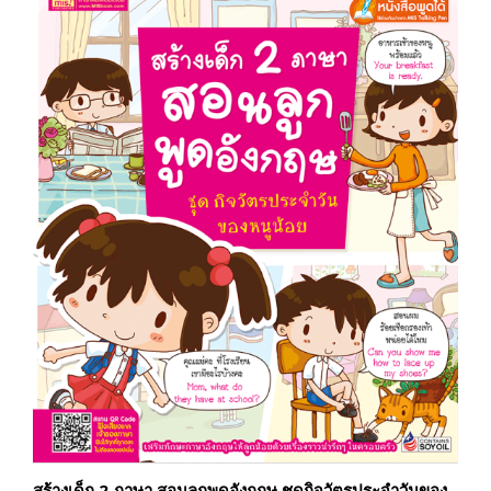
สร้างเด็ก 2 ภาษา สอนลูกพูดอังกฤษ ชุดกิจวัตรประจำวันของ