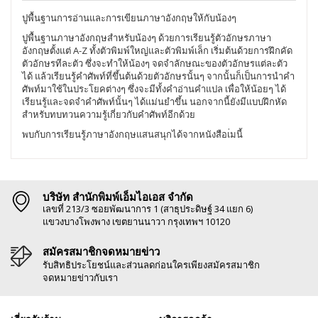
ปูพื้นฐานการอ่านและการเขียนภาษาอังกฤษให้กับน้องๆ
ปูพื้นฐานภาษาอังกฤษสำหรับน้องๆ ด้วยการเรียนรู้ตัวอักษรภาษา
อังกฤษตั้งแต่ A-Z ทั้งตัวพิมพ์ใหญ่และตัวพิมพ์เล็ก เริ่มต้นด้วยการฝึกคัด
ตัวอักษรทีละตัว ซึ่งจะทำให้น้องๆ จดจำลักษณะของตัวอักษรแต่ละตัว
ได้ แล้วเรียนรู้คำศัพท์ที่ขึ้นต้นด้วยตัวอักษรนั้นๆ จากนั้นก็เป็นการนำคำ
ศัพท์มาใช้ในประโยคต่างๆ ซึ่งจะมีทั้งคำอ่านคำแปล เพื่อให้น้อยๆ ได้
เรียนรู้และจดจำคำศัพท์นั้นๆ ได้แม่นยำขึ้น นอกจากนี้ยังมีแบบฝึกหัด
สำหรับทบทวนความรู้เกี่ยวกับคำศัพท์อีกด้วย
พบกับการเรียนรู้ภาษาอังกฤษแสนสนุกได้จากหนังสือเ่มนี้
บริษัท สำนักพิมพ์เอ็มไอเอส จำกัด
เลขที่ 213/3 ซอยพัฒนาการ 1 (สาธุประดิษฐ์ 34 แยก 6)
แขวงบางโพงพาง เขตยานนาวา กรุงเทพฯ 10120
สมัครสมาชิกจดหมายข่าว
รับสิทธิประโยชน์และส่วนลดก่อนใครเพียงสมัครสมาชิก
จดหมายข่าวกับเรา