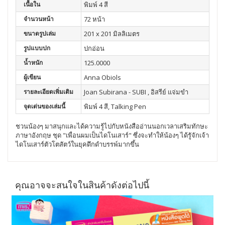
เนื้อใน
พิมพ์ 4 สี
จำนวนหน้า
72 หน้า
ขนาดรูปเล่ม
201 x 201 มิลลิเมตร
รูปแบบปก
ปกอ่อน
น้ำหนัก
125.0000
ผู้เขียน
Anna Obiols
รายละเอียดเพิ่มเติม
Joan Subirana - SUBI , อิสรีย์ แจ่มขำ
จุดเด่นของเล่มนี้
พิมพ์ 4 สี, Talking Pen
ชวนน้องๆ มาสนุกและได้ความรู้ไปกับหนังสืออ่านนอกเวลาเสริมทักษะ
ภาษาอังกฤษ ชุด "เพื่อนผมเป็นไดโนเสาร์" ซึ่งจะทำให้น้องๆ ได้รูัจักเจ้า
ไดโนเสาร์ตัวโตสัตว์ในยุคดึกดำบรรพ์มากขึ้น
คุณอาจจะสนใจในสินค้าดังต่อไปนี้