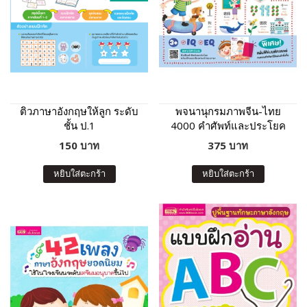
ติวภาษาอังกฤษให้ลูก ระดับ
พจนานุกรมภาพจีน-ไทย
ชั้น ป.1
4000 คำศัพท์และประโยค
รอบตัวหนูน้อย
150 บาท
375 บาท
หยิบใส่ตะกร้า
หยิบใส่ตะกร้า