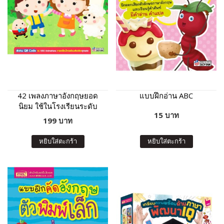
42 เพลงภาษาอังกฤษยอด
แบบฝึกอ่าน ABC
นิยม ใช้ในโรงเรียนระดับ
15 บาท
เตรียมอนุบาลขึ้นไป
199 บาท
หยิบใส่ตะกร้า
หยิบใส่ตะกร้า