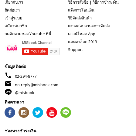
เกี่ยวกับเรา
วิธีการสั่งซื้อ
|
วิธีการชำระเงิน
ติดต่อเรา
แจ้งการโอนเงิน
เข้าสู่ระบบ
วิธีจัดส่งสินค้า
สมัครสมาชิก
ตรวจสอบถานะการจัดส่ง
กดติดตามช่อง Youtube ที่นี่
ดาวน์โหลด App
แคตตาล็อก 2019
Support
ข้อมูลติดต่อ
phone
02-294-8777
mail
no-reply@misbook.com
@misbook
ติดตามเรา
ช่องทางชำระเงิน