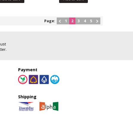
Page:
1
2
3
4
5
Just
ter.
Payment
Shipping