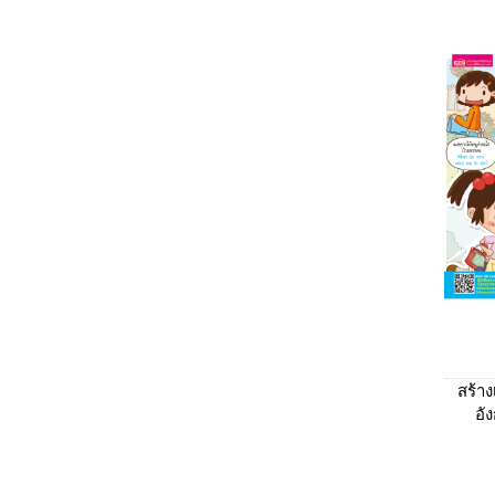
สร้า
อั
ครอ