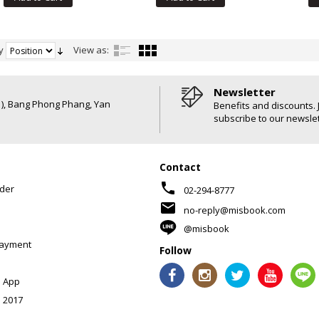
y
View as:
Newsletter
6 ), Bang Phong Phang, Yan
Benefits and discounts. 
subscribe to our newslet
Contact
phone
der
02-294-8777
mail
no-reply@misbook.com
@misbook
Payment
Follow
 App
 2017