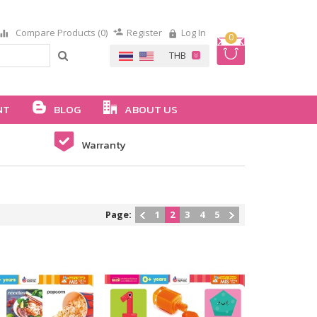
Compare Products (0)
Register
Log In
0
NT
BLOG
ABOUT US
Warranty
Page:
1
2
3
4
5