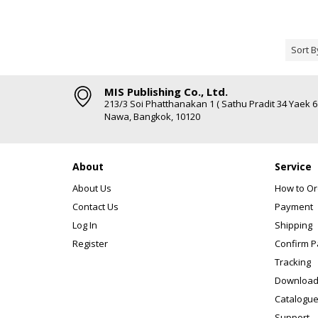
Sort B
MIS Publishing Co., Ltd.
213/3 Soi Phatthanakan 1 ( Sathu Pradit 34 Yaek 
Nawa, Bangkok, 10120
About
Service
About Us
How to Or
Contact Us
Payment
Log In
Shipping
Register
Confirm 
Tracking
Download
Catalogue
Support