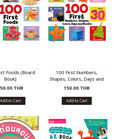
rst Foods (Board
100 First Numbers,
Book)
Shapes, Colors, Days and
Months (Board Book)
50.00 THB
150.00 THB
Add to Cart
Add to Cart