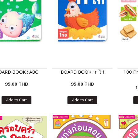
OARD BOOK : ABC
BOARD BOOK : ก ไก่
100 Fi
95.00 THB
95.00 THB
1
Add to Cart
Add to Cart