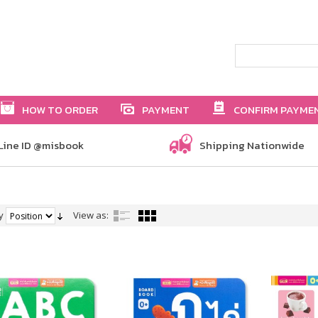
HOW TO ORDER
PAYMENT
CONFIRM PAYME
Line ID @misbook
Shipping Nationwide
y
View as: