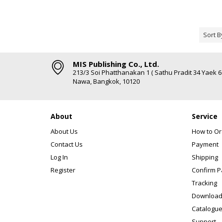
Sort B
MIS Publishing Co., Ltd.
213/3 Soi Phatthanakan 1 ( Sathu Pradit 34 Yaek 
Nawa, Bangkok, 10120
About
Service
About Us
How to Or
Contact Us
Payment
Log In
Shipping
Register
Confirm 
Tracking
Download
Catalogue
Support