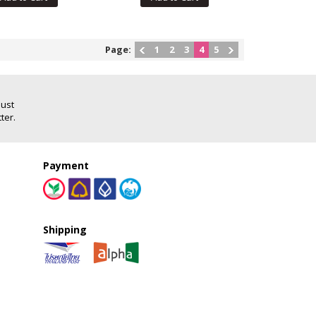
Page:
1
2
3
4
5
Just
ter.
Payment
Shipping