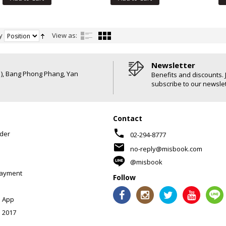
y
View as:
Newsletter
6 ), Bang Phong Phang, Yan
Benefits and discounts. 
subscribe to our newslet
Contact
phone
der
02-294-8777
mail
no-reply@misbook.com
@misbook
Payment
Follow
 App
 2017