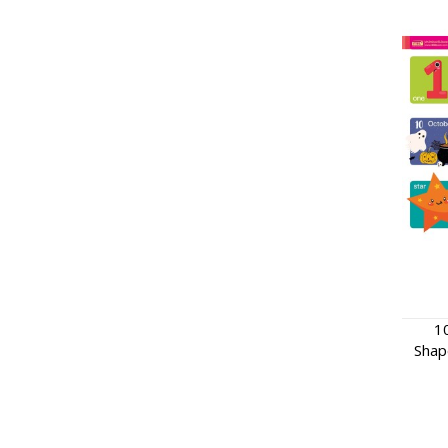
1
Shap
Mo