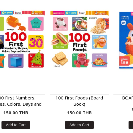
00 First Numbers,
100 First Foods (Board
BOAR
es, Colors, Days and
Book)
nths (Board Book)
150.00 THB
150.00 THB
Add to Cart
Add to Cart