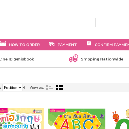
HOW TO ORDER
PAYMENT
CONFIRM PAYME
Line ID @misbook
Shipping Nationwide
y
View as: