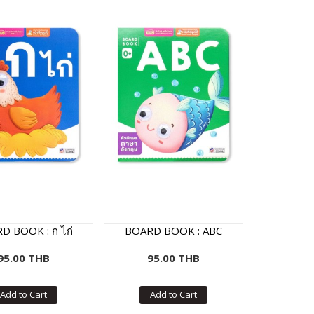
D BOOK : ก ไก่
BOARD BOOK : ABC
95.00 THB
95.00 THB
Add to Cart
Add to Cart