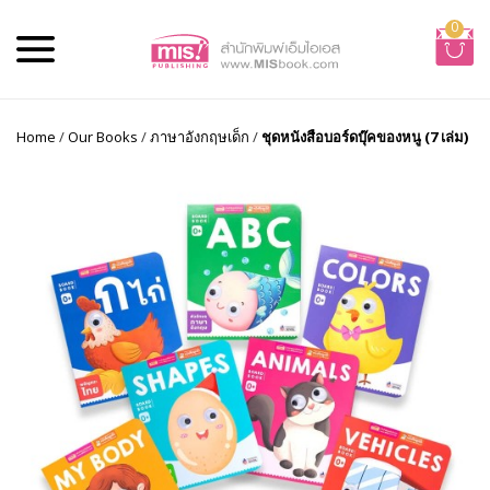
0
Home
/
Our Books
/
ภาษาอังกฤษเด็ก
/
ชุดหนังสือบอร์ดบุ๊คของหนู (7 เล่ม)