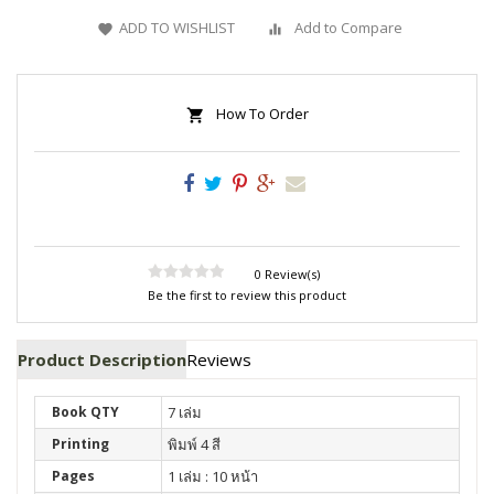
ADD TO WISHLIST
Add to Compare
How To Order
0 Review(s)
Be the first to review this product
Product Description
Reviews
Book QTY
7 เล่ม
Printing
พิมพ์ 4 สี
Pages
1 เล่ม : 10 หน้า