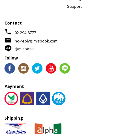
Support
Contact
phone
02-294-8777
mail
no-reply@misbook.com
@misbook
Follow
Payment
Shipping