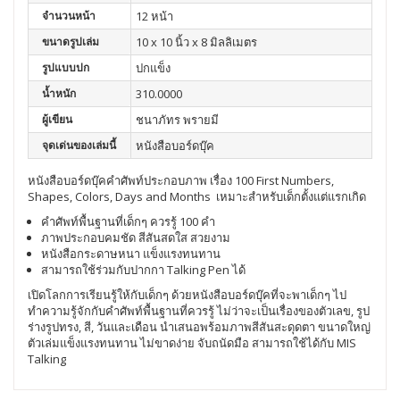
จำนวนหน้า
12 หน้า
ขนาดรูปเล่ม
10 x 10 นิ้ว x 8 มิลลิเมตร
รูปแบบปก
ปกแข็ง
น้ำหนัก
310.0000
ผู้เขียน
ชนาภัทร พรายมี
จุดเด่นของเล่มนี้
หนังสือบอร์ดบุ๊ค
หนังสือบอร์ดบุ๊คคำศัพท์ประกอบภาพ เรื่อง 100 First Numbers,
Shapes, Colors, Days and Months เหมาะสำหรับเด็กตั้งแต่แรกเกิด
คำศัพท์พื้นฐานที่เด็กๆ ควรรู้ 100 คำ
ภาพประกอบคมชัด สีสันสดใส สวยงาม
หนังสือกระดาษหนา แข็งแรงทนทาน
สามารถใช้ร่วมกับปากกา Talking Pen ได้
เปิดโลกการเรียนรู้ให้กับเด็กๆ ด้วยหนังสือบอร์ดบุ๊คที่จะพาเด็กๆ ไป
ทำความรู้จักกับคำศัพท์พื้นฐานที่ควรรู้ ไม่ว่าจะเป็นเรื่องของตัวเลข, รูป
ร่างรูปทรง, สี, วันและเดือน นำเสนอพร้อมภาพสีสันสะดุดตา ขนาดใหญ่
ตัวเล่มแข็งแรงทนทาน ไม่ขาดง่าย จับถนัดมือ สามารถใช้ได้กับ MIS
Talking