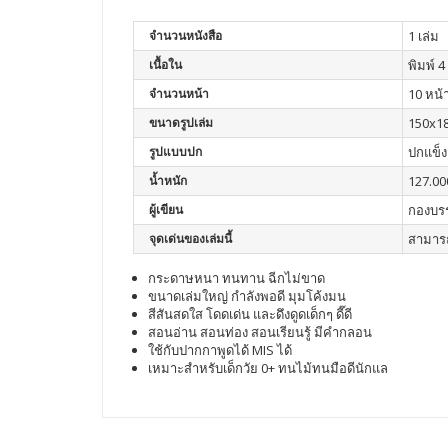
จำนวนหนังสือ
1 เล่ม
เนื้อใน
พิมพ์ 4 
จำนวนหน้า
10 หน้
ขนาดรูปเล่ม
150x1
รูปแบบปก
ปกแข็ง
น้ำหนัก
127.00
ผู้เขียน
กองบร
จุดเด่นของเล่มนี้
สามารถ
กระดาษหนา ทนทาน ฉีกไม่ขาด
ขนาดเล่มใหญ่ กำลังพอดี มุมโค้งมน
สีสันสดใส โดดเด่น และดึงดูดเด็กๆ ดี๊ดี
สอนอ่าน สอนท่อง สอนเรียนรู้ มีคำกลอน
ใช้กับปากกาพูดได้ MIS ได้
เหมาะสำหรับเด็กวัย 0+ ทนไม้ทนมือดีนักแล