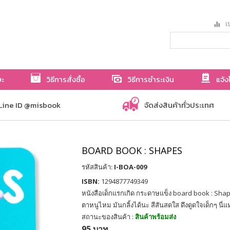
เป
ษะ
วิธีการสั่งซื้อ
วิธีการชำระเงิน
แจ้ง
Line ID @misbook
จัดส่งสินค้าทั่วประเทศ
BOARD BOOK : SHAPES
รหัสสินค้า:
I-BOA-009
ISBN:
1294877749349
หนังสือเด็กแรกเกิด กระดาษแข็ง board book : Shap
ตาหนูไหม มันกลิ้งได้นะ สีสันสดใส ดึงดูดใจเด็กๆ นี่
สถานะของสินค้า :
สินค้าพร้อมส่ง
95 บาท