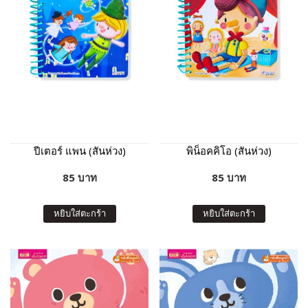
ปีเตอร์ แพน (สันห่วง)
พิน็อคคิโอ (สันห่วง)
85 บาท
85 บาท
หยิบใส่ตะกร้า
หยิบใส่ตะกร้า