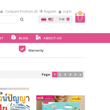
Compare Products (0)
Register
Log In
0
NT
BLOG
ABOUT US
Warranty
Page:
1
2
3
4
5