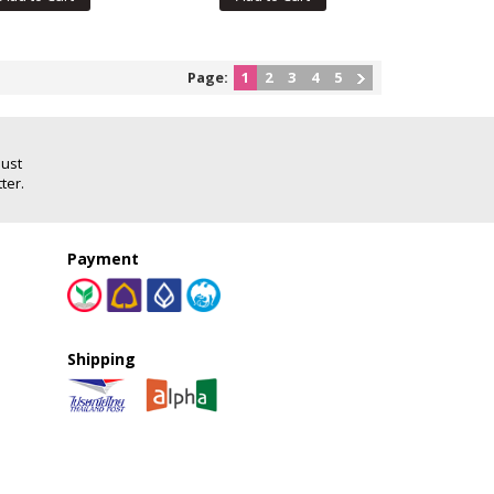
Page:
1
2
3
4
5
Just
ter.
Payment
Shipping