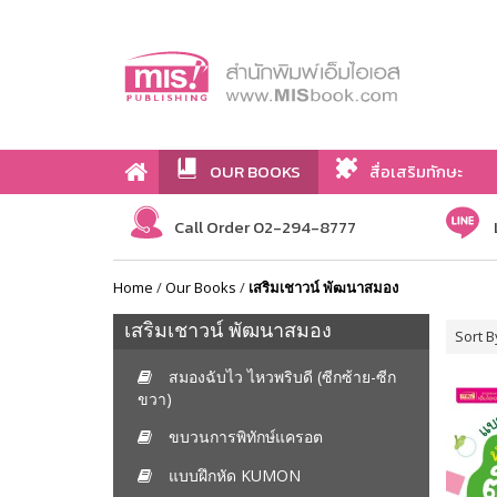
OUR BOOKS
สื่อเสริมทักษะ
Call Order 02-294-8777
Home
/
Our Books
/
เสริมเชาวน์ พัฒนาสมอง
เสริมเชาวน์ พัฒนาสมอง
Sort B
สมองฉับไว ไหวพริบดี (ซีกซ้าย-ซีก
ขวา)
ขบวนการพิทักษ์แครอต
แบบฝึกหัด KUMON