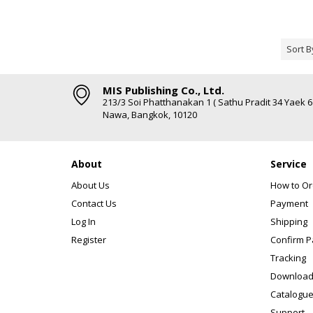
Sort B
MIS Publishing Co., Ltd.
213/3 Soi Phatthanakan 1 ( Sathu Pradit 34 Yaek 
Nawa, Bangkok, 10120
About
Service
About Us
How to Or
Contact Us
Payment
Log In
Shipping
Register
Confirm 
Tracking
Download
Catalogue
Support