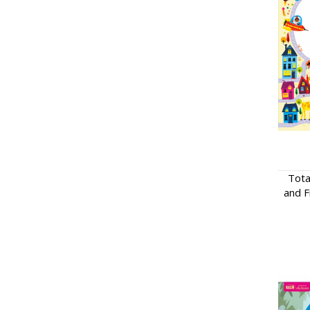
Tota
and F