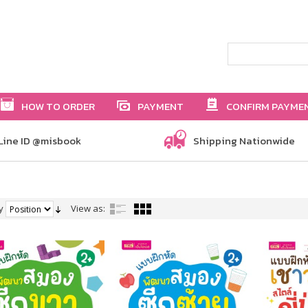
HOW TO ORDER
PAYMENT
CONFIRM PAYME
Line ID @misbook
Shipping Nationwide
y
View as: