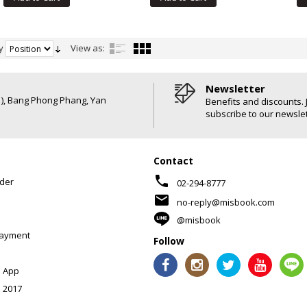
y
View as:
Newsletter
6 ), Bang Phong Phang, Yan
Benefits and discounts. 
subscribe to our newslet
Contact
phone
der
02-294-8777
mail
no-reply@misbook.com
@misbook
Payment
Follow
 App
 2017