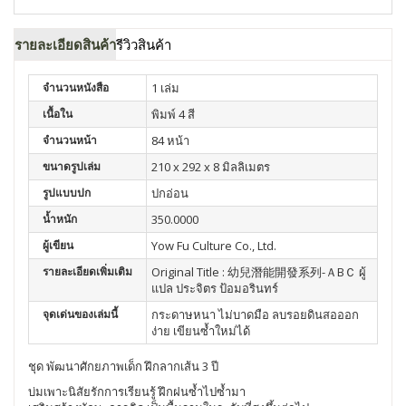
รายละเอียดสินค้า
รีวิวสินค้า
จำนวนหนังสือ
1 เล่ม
เนื้อใน
พิมพ์ 4 สี
จำนวนหน้า
84 หน้า
ขนาดรูปเล่ม
210 x 292 x 8 มิลลิเมตร
รูปแบบปก
ปกอ่อน
น้ำหนัก
350.0000
ผู้เขียน
Yow Fu Culture Co., Ltd.
รายละเอียดเพิ่มเติม
Original Title : 幼兒潛能開發系列-ＡBＣ ผู้
แปล ประจิตร ป้อมอรินทร์
จุดเด่นของเล่มนี้
กระดาษหนา ไม่บาดมือ ลบรอยดินสอออก
ง่าย เขียนซ้ำใหม่ได้
ชุด พัฒนาศักยภาพเด็ก ฝึกลากเส้น 3 ปี
บ่มเพาะนิสัยรักการเรียนรู้ ฝึกฝนซ้ำไปซ้ำมา