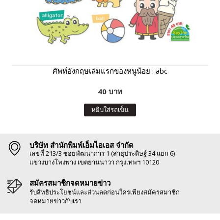
ศัพท์อังกฤษเล่มแรกของหนูน้อย : abc
40 บาท
หยิบใส่รถเข็น
บริษัท สำนักพิมพ์เอ็มไอเอส จำกัด
เลขที่ 213/3 ซอยพัฒนาการ 1 (สาธุประดิษฐ์ 34 แยก 6)
แขวงบางโพงพาง เขตยานนาวา กรุงเทพฯ 10120
สมัครสมาชิกจดหมายข่าว
รับสิทธิประโยชน์และส่วนลดก่อนใครเพียงสมัครสมาชิก
จดหมายข่าวกับเรา