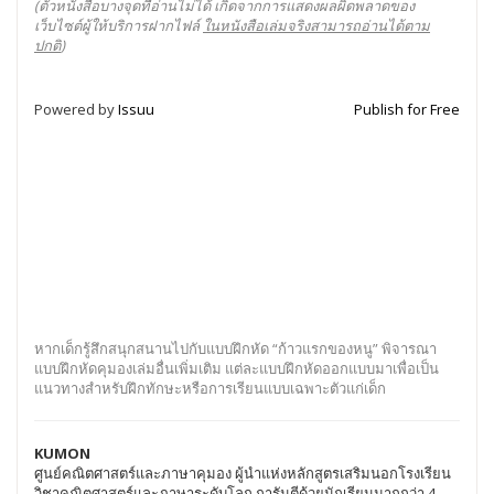
(ตัวหนังสือบางจุดที่อ่านไม่ได้ เกิดจากการแสดงผลผิดพลาดของ
เว็บไซต์ผู้ให้บริการฝากไฟล์
ในหนังสือเล่มจริงสามารถอ่านได้ตาม
ปกติ
)
Powered by
Issuu
Publish for Free
หากเด็กรู้สึกสนุกสนานไปกับแบบฝึกหัด “ก้าวแรกของหนู” พิจารณา
แบบฝึกหัดคุมองเล่มอื่นเพิ่มเติม แต่ละแบบฝึกหัดออกแบบมาเพื่อเป็น
แนวทางสำหรับฝึกทักษะหรือการเรียนแบบเฉพาะตัวแก่เด็ก
KUMON
ศูนย์คณิตศาสตร์และภาษาคุมอง ผู้นำแห่งหลักสูตรเสริมนอกโรงเรียน
วิชาคณิตศาสตร์และภาษาระดับโลก การันตีด้วยนักเรียนมากกว่า 4