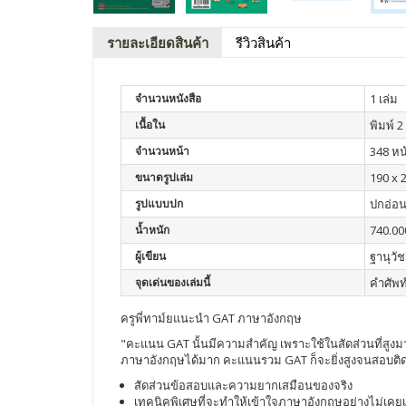
รายละเอียดสินค้า
รีวิวสินค้า
จำนวนหนังสือ
1 เล่ม
เนื้อใน
พิมพ์ 2 
จำนวนหน้า
348 หน
ขนาดรูปเล่ม
190 x 
รูปแบบปก
ปกอ่อ
น้ำหนัก
740.00
ผู้เขียน
ฐานุวัช
จุดเด่นของเล่มนี้
คำศัพท
ครูพี่ทาม์ยแนะนำ GAT ภาษาอังกฤษ
"คะแนน GAT นั้นมีความสำคัญ เพราะใช้ในสัดส่วนที่สู
ภาษาอังกฤษได้มาก คะแนนรวม GAT ก็จะยิ่งสูงจนสอบติดใ
สัดส่วนข้อสอบและความยากเสมือนของจริง
เทคนิคพิเศษที่จะทำให้เข้าใจภาษาอังกฤษอย่างไม่เคยเป็น