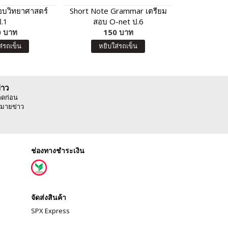
สอบวิทยาศาสตร์
Short Note Grammar เตรียม
Mini Flashc
ป.1
สอบ O-net ป.6
ศัพท์เตรียมส
 บาท
150 บาท
12
ส่รถเข็น
หยิบใส่รถเข็น
หยิบ
่าว
ลดก่อน
มายข่าว
ช่องทางชำระเงิน
จัดส่งสินค้า
SPX Express