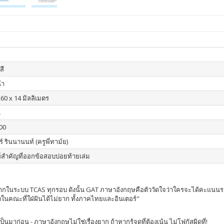
สี
้า
260 x 14 มิลลิเมตร
น
00
ร์ รินนานนท์ (ครูพี่ทาม์ย)
์สำคัญที่ออกข้อสอบบ่อยท้ายเล่ม
งมากในระบบ TCAS ทุกรอบ ดังนั้น GAT ภาษาอังกฤษคือตัววัดใจว่าใครจะได้คะ
นคณะที่ใฝ่ฝันได้ไม่ยาก ทั้งภาคไทยและอินเตอร์"
มาก่อน - ภาษาอังกฤษไม่ใช่เรื่องยาก ถ้าหากรู้จุดที่ต้องเน้น ไม่โฟกัสผิดที่!