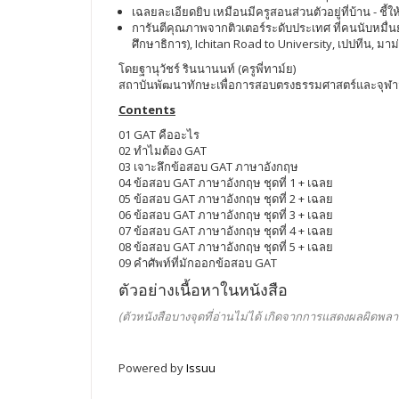
เฉลยละเอียดยิบ เหมือนมีครูสอนส่วนตัวอยู่ที่บ้าน - ชี้ให
การันตีคุณภาพจากติวเตอร์ระดับประเทศ ที่คนนับหมื
ศึกษาธิการ), Ichitan Road to University, เปปทีน, ม
โดยฐานุวัชร์ รินนานนท์ (ครูพี่ทาม์ย)
สถาบันพัฒนาทักษะเพื่อการสอบตรงธรรมศาสตร์และจุฬาฯ 
Contents
01 GAT คืออะไร
02 ทำไมต้อง GAT
03 เจาะลึกข้อสอบ GAT ภาษาอังกฤษ
04 ข้อสอบ GAT ภาษาอังกฤษ ชุดที่ 1 + เฉลย
05 ข้อสอบ GAT ภาษาอังกฤษ ชุดที่ 2 + เฉลย
06 ข้อสอบ GAT ภาษาอังกฤษ ชุดที่ 3 + เฉลย
07 ข้อสอบ GAT ภาษาอังกฤษ ชุดที่ 4 + เฉลย
08 ข้อสอบ GAT ภาษาอังกฤษ ชุดที่ 5 + เฉลย
09 คำศัพท์ที่มักออกข้อสอบ GAT
ตัวอย่างเนื้อหาในหนังสือ
(ตัวหนังสือบางจุดที่อ่านไม่ได้ เกิดจากการแสดงผลผิดพลา
Powered by
Issuu