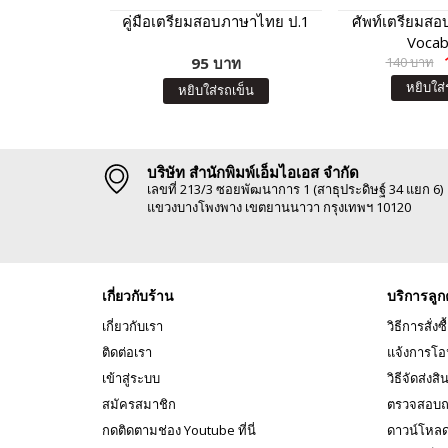
คู่มือเตรียมสอบภาษาไทย ป.1
ศัพท์เตรียมสอ
Vocab
95 บาท
140 บาท
หยิบใส่
หยิบใส่รถเข็น
บริษัท สำนักพิมพ์เอ็มไอเอส จำกัด
เลขที่ 213/3 ซอยพัฒนาการ 1 (สาธุประดิษฐ์ 34 แยก 6)
แขวงบางโพงพาง เขตยานนาวา กรุงเทพฯ 10120
เกี่ยวกับร้าน
บริการลูก
เกี่ยวกับเรา
วิธีการสั่งซื
ติดต่อเรา
แจ้งการโอ
เข้าสู่ระบบ
วิธีจัดส่งสิ
สมัครสมาชิก
ตรวจสอบถ
กดติดตามช่อง Youtube ที่นี่
ดาวน์โหล