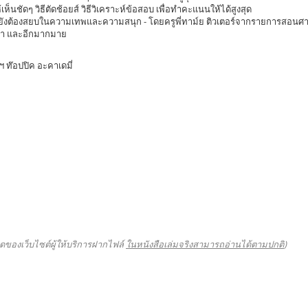
้เห็นชัดๆ วิธีตัดช้อยส์ วิธีวิเคราะห์ข้อสอบ เพื่อทำคะแนนให้ได้สูงสุด
่นยังต้องสยบในความเทพและความสนุก - โดยครูพี่ทาม์ย ติวเตอร์จากรายการสอน
าม่า และอีกมากมาย
ท๊อปปิค อะคาเดมี่
ดของเว็บไซต์ผู้ให้บริการฝากไฟล์
ในหนังสือเล่มจริงสามารถอ่านได้ตามปกติ
)