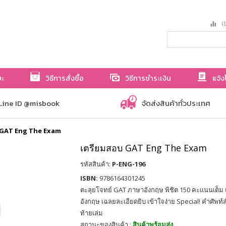
เป
ษะ
วิธีการสั่งซื้อ
วิธีการชำระเงิน
แจ้ง
Line ID @misbook
จัดส่งสินค้าทั่วประเทศ
 GAT Eng The Exam
เตรียมสอบ GAT Eng The Exam
รหัสสินค้า:
P-ENG-196
ISBN:
9786164301245
ตะลุยโจทย์ GAT ภาษาอังกฤษ พิชิต 150 คะแนนเต็
อังกฤษ เฉลยละเอียดยิบ เข้าใจง่าย Special! คำศัพท
ท้ายเล่ม
สถานะของสินค้า :
สินค้าพร้อมส่ง