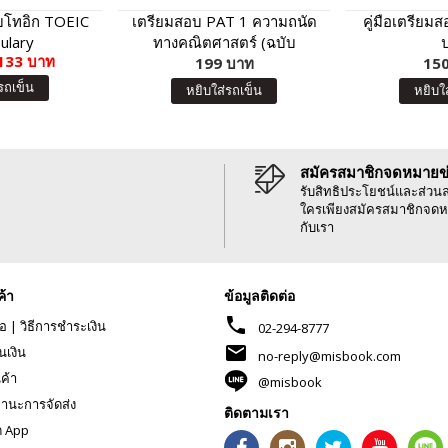
บโทอิก TOEIC
เตรียมสอบ PAT 1 ความถนัด
คู่มือเตรียม
ulary
ทางคณิตศาสตร์ (ฉบับ
133 บาท
199 บาท
ปรับปรุง)
150
รถเข็น
หยิบใส่รถเข็น
หยิบใ
สมัครสมาชิกจดหมายข
รับสิทธิประโยชน์และส่วน
ใครเพียงสมัครสมาชิกจดห
กับเรา
ค้า
ข้อมูลติดต่อ
phone
้อ
|
วิธีการชำระเงิน
02-294-8777
mail
นเงิน
no-reply@misbook.com
นค้า
@misbook
านะการจัดส่ง
ติดตามเรา
ด App