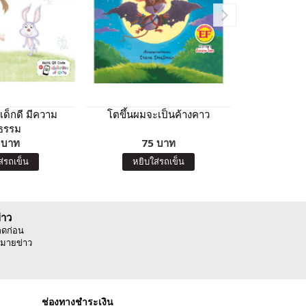
 เด็กดี มีความ
โตขึ้นผมจะเป็นค้างคาว
หนังสือนิท
ิธรรม
ภาพระบายสีแ
 บาท
75 บาท
Artist : 
15
ส่รถเข็น
หยิบใส่รถเข็น
หยิบ
่าว
ลดก่อน
มายข่าว
ช่องทางชำระเงิน