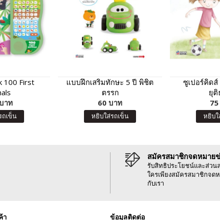
 100 First
แบบฝึกเสริมทักษะ 5 ปี พิชิต
ซูเปอร์คิดส์
als
ตรรก
ยุต
 บาท
60 บาท
75
รถเข็น
หยิบใส่รถเข็น
หยิบใ
สมัครสมาชิกจดหมายข
รับสิทธิประโยชน์และส่วน
ใครเพียงสมัครสมาชิกจดห
กับเรา
ค้า
ข้อมูลติดต่อ