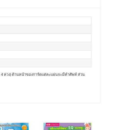
มด 4 ห่วง) ด้านหน้าของการ์ดแต่ละแผ่นจะมีคำศัพท์ ส่วน