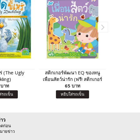
หร่ (The Ugly
สติกเกอร์พัฒนา EQ ของหนู
Science M
kling)
เพื่อนสัตว์น่ารัก (ฟรี! สติกเกอร์
วิทยาศาสตร
 บาท
กว่า 100 ชิ้น ในเล่ม)
65 บาท
9
ส่รถเข็น
หยิบใส่รถเข็น
หยิบ
่าว
ลดก่อน
มายข่าว