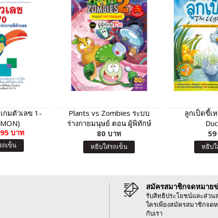
 เกมตัวเลข 1-
Plants vs Zombies ระบบ
ลูกเป็ดขี้เ
UMON)
ร่างกายมนุษย์ ตอน ผู้พิทักษ์
Duc
95 บาท
80 บาท
ชีวิต
59
รถเข็น
หยิบใส่รถเข็น
หยิบใ
สมัครสมาชิกจดหมายข
รับสิทธิประโยชน์และส่วน
ใครเพียงสมัครสมาชิกจดห
กับเรา